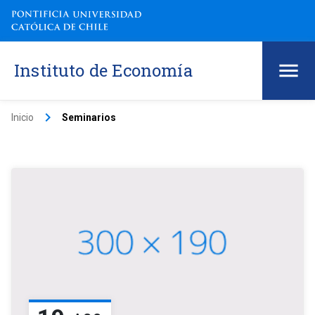
Instituto de Economía
keyboard_arrow_right
Inicio
Seminarios