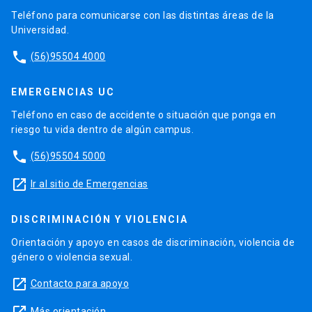
Teléfono para comunicarse con las distintas áreas de la
Universidad.
phone
(56)95504 4000
EMERGENCIAS UC
Teléfono en caso de accidente o situación que ponga en
riesgo tu vida dentro de algún campus.
phone
(56)95504 5000
launch
Ir al sitio de Emergencias
DISCRIMINACIÓN Y VIOLENCIA
Orientación y apoyo en casos de discriminación, violencia de
género o violencia sexual.
launch
Contacto para apoyo
Más orientación