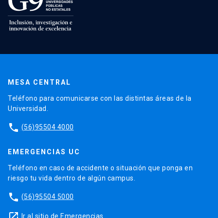
MESA CENTRAL
Teléfono para comunicarse con las distintas áreas de la
Universidad.
phone
(56)95504 4000
EMERGENCIAS UC
Teléfono en caso de accidente o situación que ponga en
riesgo tu vida dentro de algún campus.
phone
(56)95504 5000
launch
Ir al sitio de Emergencias