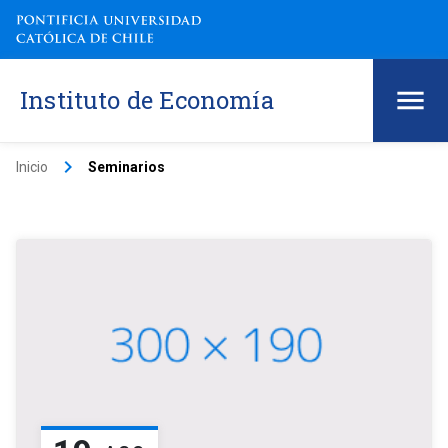
Instituto de Economía
keyboard_arrow_right
Inicio
Seminarios