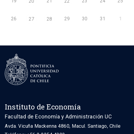
19
21
23
24
25
20
22
26
29
30
31
1
27
28
Instituto de Economía
Facultad de Economía y Administración UC
Avda. Vicuña Mackenna 4860, Macul. Santiago, Chile