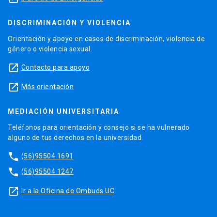
DISCRIMINACIÓN Y VIOLENCIA
Orientación y apoyo en casos de discriminación, violencia de
género o violencia sexual.
launch
Contacto para apoyo
launch
Más orientación
MEDIACIÓN UNIVERSITARIA
Teléfonos para orientación y consejo si se ha vulnerado
alguno de tus derechos en la universidad.
phone
(56)95504 1691
phone
(56)95504 1247
launch
Ir a la Oficina de Ombuds UC