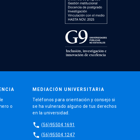
ENCIA
MEDIACIÓN UNIVERSITARIA
de
Teléfonos para orientación y consejo si
énero o
se ha vulnerado alguno de tus derechos
en la universidad.
phone
(56)95504 1691
phone
(56)95504 1247