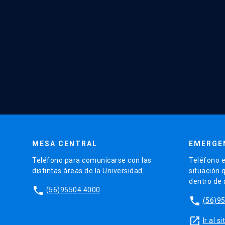
MESA CENTRAL
EMERGE
Teléfono para comunicarse con las
Teléfono e
distintas áreas de la Universidad.
situación 
dentro de
phone
(56)95504 4000
phone
(56)9
launch
Ir al 