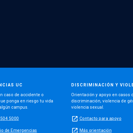
NCIAS UC
DISCRIMINACIÓN Y VIOL
n caso de accidente o
Orientación y apoyo en casos 
que ponga en riesgo tu vida
discriminación, violencia de g
 algún campus.
violencia sexual.
launch
5504 5000
Contacto para apoyo
launch
sitio de Emergencias
Más orientación