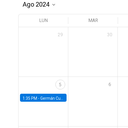
LUN
MAR
29
30
6
5
1:35 PM -
Germán Cubas, University of Houston