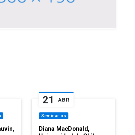
21
ABR
a
Seminarios
uvin,
Diana MacDonald,