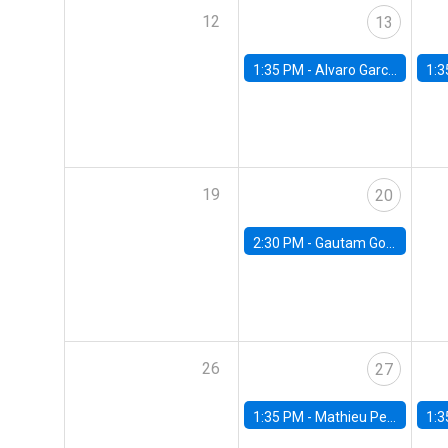
12
13
1:35 PM -
Alvaro Garcia-Marin, Universidad de Los Andes
1:3
19
20
2:30 PM -
Gautam Gowrisankaran, Columbia University
26
27
1:35 PM -
Mathieu Pedemonte, IDB
1:3