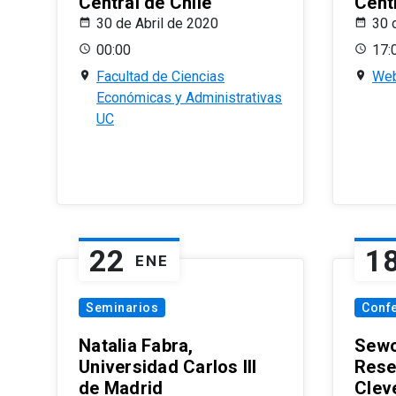
Central de Chile
Centr
30 de Abril de 2020
30 
00:00
17:
Facultad de Ciencias
Web
Económicas y Administrativas
UC
22
1
ENE
Seminarios
Conf
Natalia Fabra,
Sewo
Universidad Carlos III
Rese
de Madrid
Clev