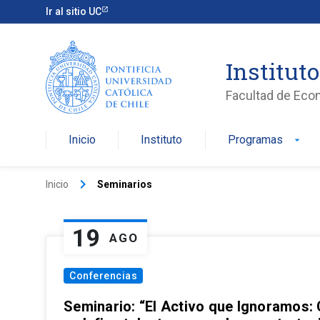
Ir al sitio UC
Institut
Facultad de Eco
Inicio
Instituto
Programas
arrow_drop_down
keyboard_arrow_right
Inicio
Seminarios
19
AGO
Conferencias
Seminario: “El Activo que Ignoramos: