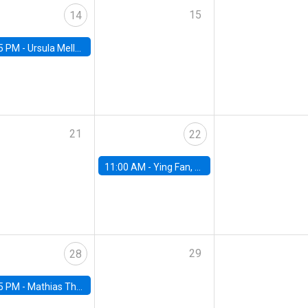
15
14
5 PM -
Ursula Mello, Insper - Institute of Education and Research
21
22
11:00 AM -
Ying Fan, University of Michigan
29
28
5 PM -
Mathias Thoenig, University of Lausanne