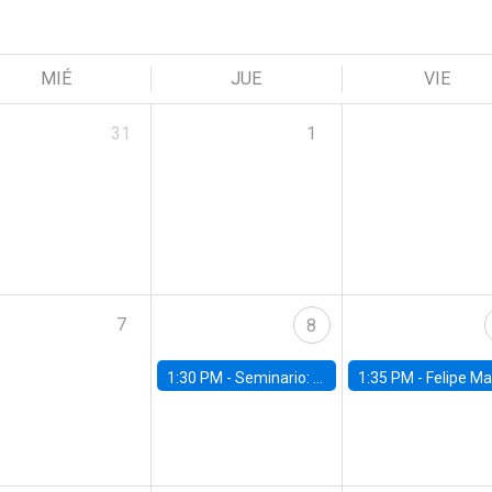
MIÉ
JUE
VIE
31
1
7
8
1:30 PM -
Seminario: “Recuperando la humanidad para progresar en la era de la IA»
1:35 PM -
Felipe Martínez, alumno Doctorado en Ec