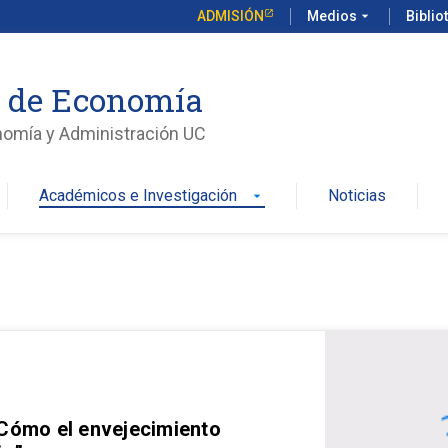
ADMISIÓN
Medios
arrow_drop_down
Biblio
o de Economía
nomía y Administración UC
Académicos e Investigación
Noticias
arrow_drop_down
 Cómo el envejecimiento