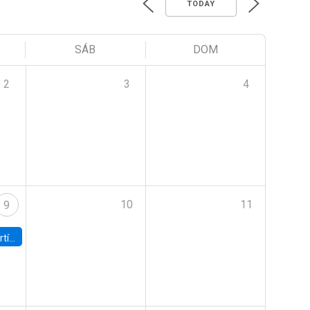
TODAY
SÁB
DOM
2
3
4
10
11
9
onomía UC