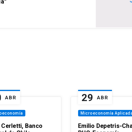
ia”
0
29
ABR
ABR
oeconomía
Microeconomía Aplicad
 Cerletti, Banco
Emilio Depetris-Cha