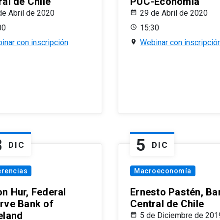
al de Chile
PUC-Economía
de Abril de 2020
29 de Abril de 2020
00
15:30
inar con inscripción
Webinar con inscripció
8
5
DIC
DIC
erencias
Macroeconomía
n Hur, Federal
Ernesto Pastén, Ba
rve Bank of
Central de Chile
eland
5 de Diciembre de 201