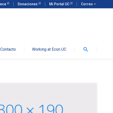
teca
Donaciones
Mi Portal UC
Correo
arrow_drop_down
search
Contacto
Working at Econ UC