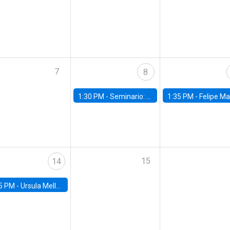
7
8
1:30 PM -
Seminario: “Recuperando la humanidad para progresar en la era de la IA»
1:35 PM -
Felipe Martínez, alumno Doctorado en Ec
15
14
5 PM -
Ursula Mello, Insper - Institute of Education and Research