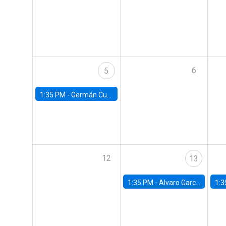
6
5
1:35 PM -
Germán Cubas, University of Houston
12
13
1:35 PM -
Alvaro Garcia-Marin, Universidad de Los Andes
1:3