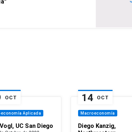
ia”
9
14
OCT
OCT
oeconomía Aplicada
Macroeconomía
Vogl, UC San Diego
Diego Kanzig,