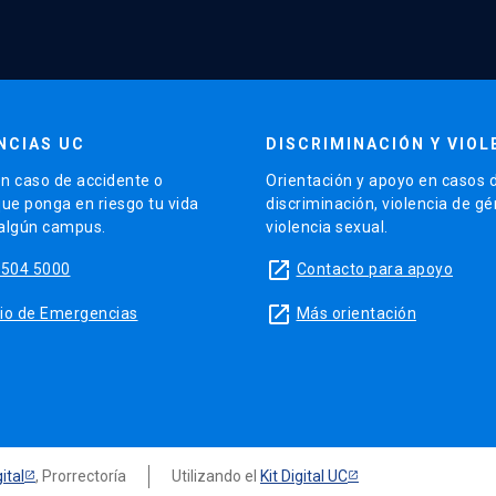
NCIAS UC
DISCRIMINACIÓN Y VIOL
n caso de accidente o
Orientación y apoyo en casos 
que ponga en riesgo tu vida
discriminación, violencia de g
 algún campus.
violencia sexual.
launch
5504 5000
Contacto para apoyo
launch
sitio de Emergencias
Más orientación
ital
, Prorrectoría
Utilizando el
Kit Digital UC