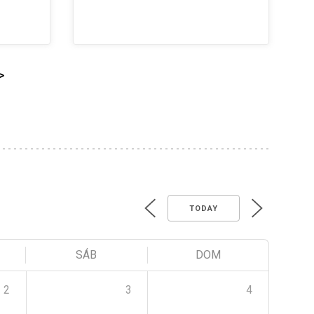
>
TODAY
SÁB
DOM
2
3
4