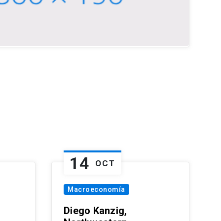
14
OCT
Macroeconomía
Diego Kanzig,