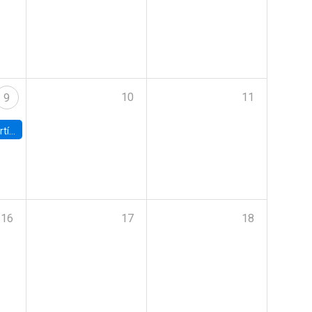
10
11
9
onomía UC
16
17
18