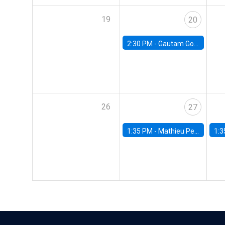
19
20
2:30 PM -
Gautam Gowrisankaran, Columbia University
26
27
1:35 PM -
Mathieu Pedemonte, IDB
1:3