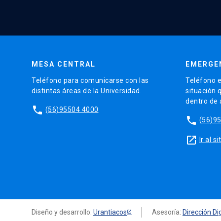
MESA CENTRAL
EMERGE
Teléfono para comunicarse con las
Teléfono e
distintas áreas de la Universidad.
situación 
dentro de
phone
(56)95504 4000
phone
(56)9
launch
Ir al 
Diseño y desarrollo:
Urantiacos
Asesoría:
Dirección Dig