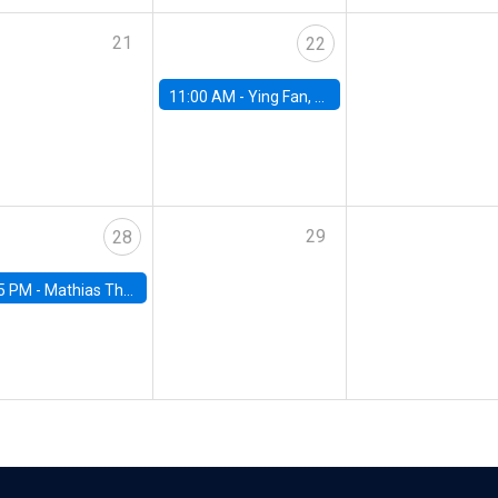
21
22
11:00 AM -
Ying Fan, University of Michigan
29
28
5 PM -
Mathias Thoenig, University of Lausanne