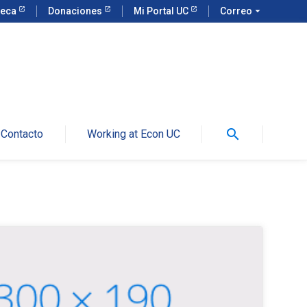
teca
Donaciones
Mi Portal UC
Correo
arrow_drop_down
search
Contacto
Working at Econ UC