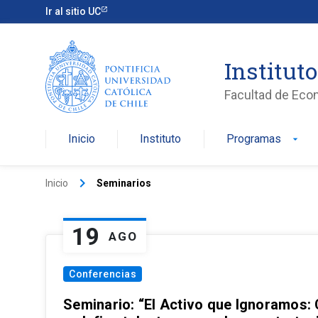
Ir al sitio UC
Institut
Facultad de Eco
Inicio
Instituto
Programas
arrow_drop_down
keyboard_arrow_right
Inicio
Seminarios
19
AGO
Conferencias
Seminario: “El Activo que Ignoramos: