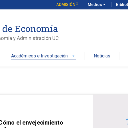
ADMISIÓN
Medios
arrow_drop_down
Biblio
o de Economía
nomía y Administración UC
Académicos e Investigación
Noticias
arrow_drop_down
 Cómo el envejecimiento