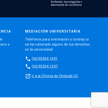
ENCIA
MEDIACIÓN UNIVERSITARIA
de
Teléfonos para orientación y consejo si
énero o
se ha vulnerado alguno de tus derechos
en la universidad.
phone
(56)95504 1691
phone
(56)95504 1247
launch
Ir a la Oficina de Ombuds UC