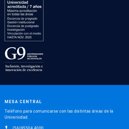
MESA CENTRAL
Teléfono para comunicarse con las distintas áreas de la
Universidad.
phone
(56)95504 4000