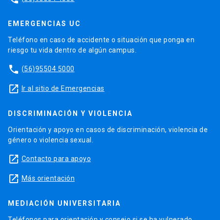
EMERGENCIAS UC
Teléfono en caso de accidente o situación que ponga en
riesgo tu vida dentro de algún campus.
phone
(56)95504 5000
launch
Ir al sitio de Emergencias
DISCRIMINACIÓN Y VIOLENCIA
Orientación y apoyo en casos de discriminación, violencia de
género o violencia sexual.
launch
Contacto para apoyo
launch
Más orientación
MEDIACIÓN UNIVERSITARIA
Teléfonos para orientación y consejo si se ha vulnerado