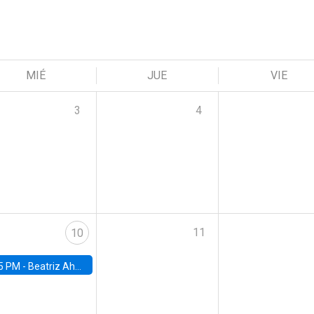
MIÉ
JUE
VIE
3
4
11
10
5 PM -
Beatriz Ahumada, PhD candidate, Universidad de Pittsburgh