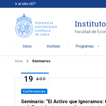
Ir al sitio UC
Institut
Facultad de Eco
Inicio
Instituto
Programas
arrow_drop_down
keyboard_arrow_right
Inicio
Seminarios
19
AGO
Conferencias
Seminario: “El Activo que Ignoramos: