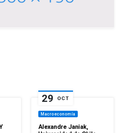
29
OCT
Macroeconomía
Y
Alexandre Janiak,