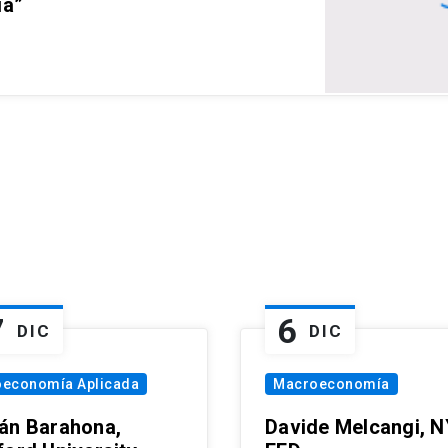
ia”
7
6
DIC
DIC
oeconomía Aplicada
Macroeconomía
án Barahona,
Davide Melcangi, N