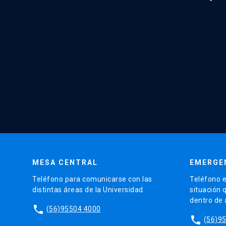
MESA CENTRAL
EMERGE
Teléfono para comunicarse con las
Teléfono e
distintas áreas de la Universidad.
situación 
dentro de
phone
(56)95504 4000
phone
(56)9