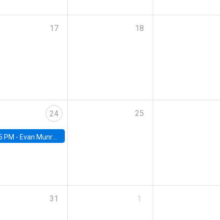
17
18
25
24
5 PM -
Evan Munro, Neyman Visiting Assistant Professor in the Department of Statistics at UC Berkeley
31
1