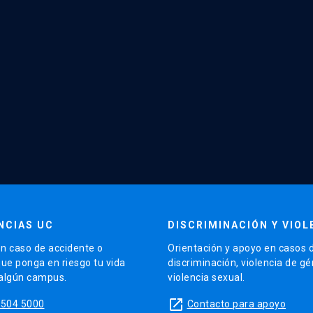
NCIAS UC
DISCRIMINACIÓN Y VIOL
n caso de accidente o
Orientación y apoyo en casos 
que ponga en riesgo tu vida
discriminación, violencia de g
 algún campus.
violencia sexual.
launch
5504 5000
Contacto para apoyo