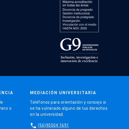
ENCIA
MEDIACIÓN UNIVERSITARIA
de
Teléfonos para orientación y consejo si
énero o
se ha vulnerado alguno de tus derechos
en la universidad.
phone
(56)95504 1691