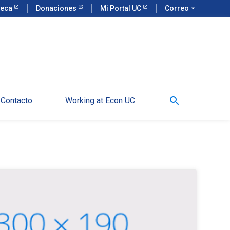
teca
Donaciones
Mi Portal UC
Correo
arrow_drop_down
search
Contacto
Working at Econ UC