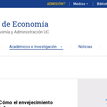
ADMISIÓN
Medios
arrow_drop_down
Biblio
o de Economía
nomía y Administración UC
Académicos e Investigación
Noticias
arrow_drop_down
 Cómo el envejecimiento