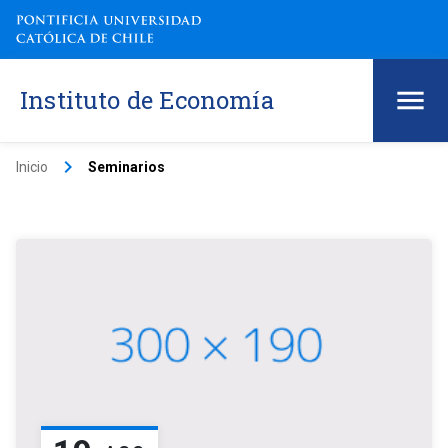
Instituto de Economía
keyboard_arrow_right
Inicio
Seminarios