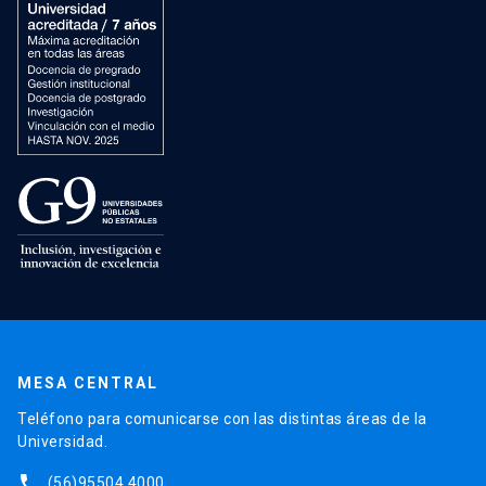
MESA CENTRAL
Teléfono para comunicarse con las distintas áreas de la
Universidad.
phone
(56)95504 4000