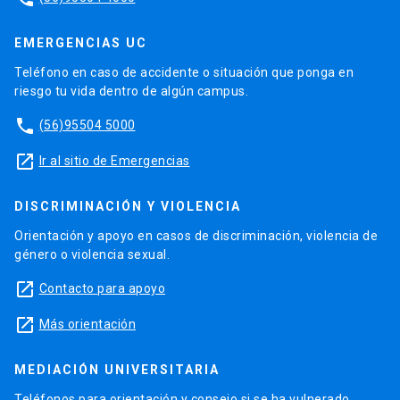
EMERGENCIAS UC
Teléfono en caso de accidente o situación que ponga en
riesgo tu vida dentro de algún campus.
phone
(56)95504 5000
launch
Ir al sitio de Emergencias
DISCRIMINACIÓN Y VIOLENCIA
Orientación y apoyo en casos de discriminación, violencia de
género o violencia sexual.
launch
Contacto para apoyo
launch
Más orientación
MEDIACIÓN UNIVERSITARIA
Teléfonos para orientación y consejo si se ha vulnerado