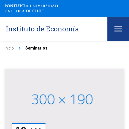
Instituto de Economía
keyboard_arrow_right
Inicio
Seminarios