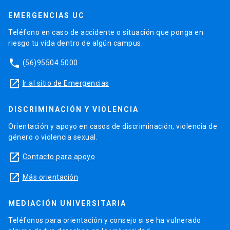
EMERGENCIAS UC
Teléfono en caso de accidente o situación que ponga en
riesgo tu vida dentro de algún campus.
phone
(56)95504 5000
launch
Ir al sitio de Emergencias
DISCRIMINACIÓN Y VIOLENCIA
Orientación y apoyo en casos de discriminación, violencia de
género o violencia sexual.
launch
Contacto para apoyo
launch
Más orientación
MEDIACIÓN UNIVERSITARIA
Teléfonos para orientación y consejo si se ha vulnerado