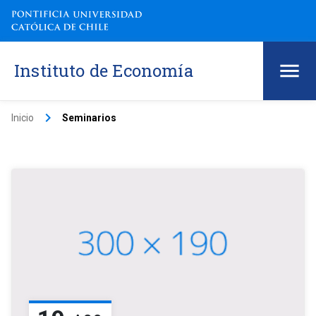
Instituto de Economía
keyboard_arrow_right
Inicio
Seminarios