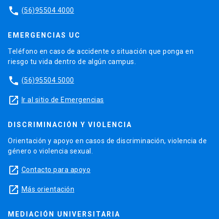
phone
(56)95504 4000
EMERGENCIAS UC
Teléfono en caso de accidente o situación que ponga en
riesgo tu vida dentro de algún campus.
phone
(56)95504 5000
launch
Ir al sitio de Emergencias
DISCRIMINACIÓN Y VIOLENCIA
Orientación y apoyo en casos de discriminación, violencia de
género o violencia sexual.
launch
Contacto para apoyo
launch
Más orientación
MEDIACIÓN UNIVERSITARIA