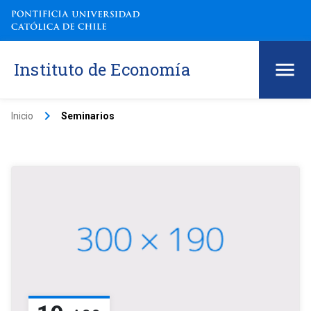
Instituto de Economía
keyboard_arrow_right
Inicio
Seminarios