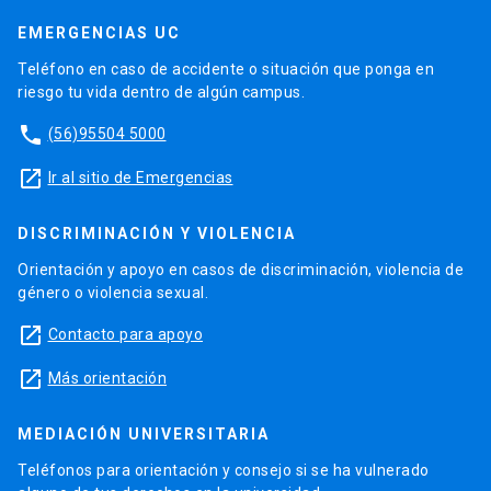
EMERGENCIAS UC
Teléfono en caso de accidente o situación que ponga en
riesgo tu vida dentro de algún campus.
phone
(56)95504 5000
launch
Ir al sitio de Emergencias
DISCRIMINACIÓN Y VIOLENCIA
Orientación y apoyo en casos de discriminación, violencia de
género o violencia sexual.
launch
Contacto para apoyo
launch
Más orientación
MEDIACIÓN UNIVERSITARIA
Teléfonos para orientación y consejo si se ha vulnerado