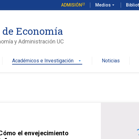
ADMISIÓN
Medios
arrow_drop_down
Biblio
o de Economía
nomía y Administración UC
Académicos e Investigación
Noticias
arrow_drop_down
 Cómo el envejecimiento