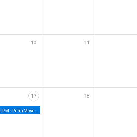
10
11
18
17
0 PM -
Petra Moser, NYU Stern