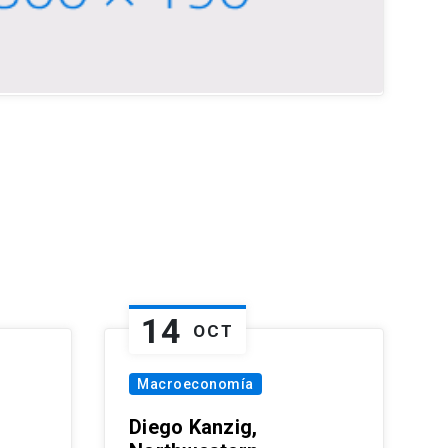
14
OCT
Macroeconomía
Diego Kanzig,