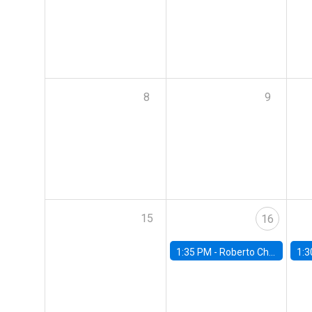
8
9
15
16
1:35 PM -
Roberto Chang, Rutgers University
1:3