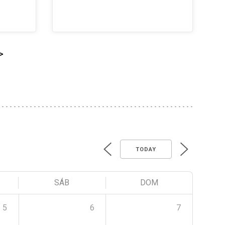
>
TODAY
SÁB
DOM
5
6
7