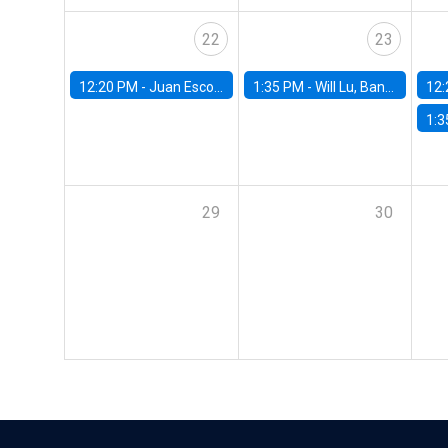
22
23
12:20 PM -
Juan Escobar, Universidad de Chile
1:35 PM -
Will Lu, Banco Central de Chile
12:
1:3
29
30