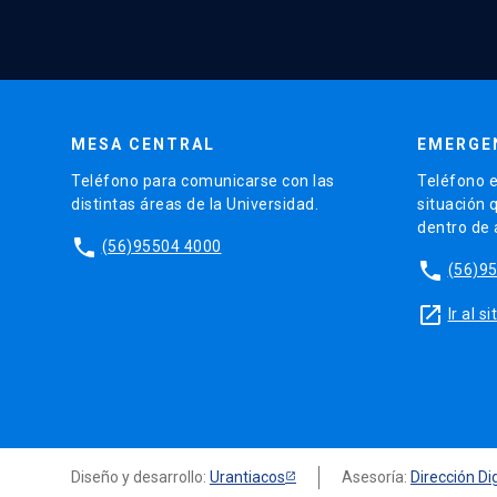
MESA CENTRAL
EMERGE
Teléfono para comunicarse con las
Teléfono e
distintas áreas de la Universidad.
situación 
dentro de
phone
(56)95504 4000
phone
(56)9
launch
Ir al 
Diseño y desarrollo:
Urantiacos
Asesoría:
Dirección Dig