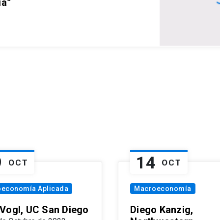
ia”
9
14
OCT
OCT
oeconomía Aplicada
Macroeconomía
Vogl, UC San Diego
Diego Kanzig,