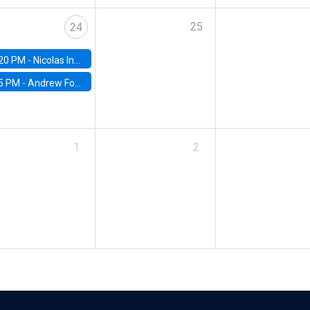
25
24
20 PM -
Nicolas Inostroza, Rotman School of Management, University of Toronto
5 PM -
Andrew Foster, Brown University
1
2