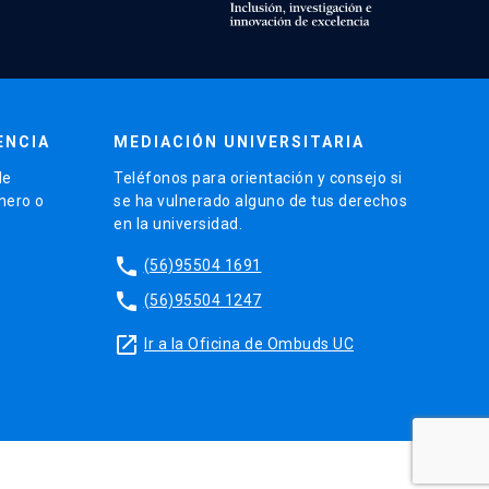
ENCIA
MEDIACIÓN UNIVERSITARIA
de
Teléfonos para orientación y consejo si
énero o
se ha vulnerado alguno de tus derechos
en la universidad.
phone
(56)95504 1691
phone
(56)95504 1247
launch
Ir a la Oficina de Ombuds UC