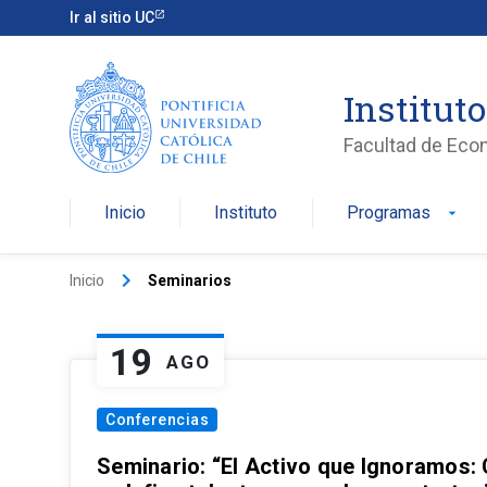
Ir al sitio UC
Institut
Facultad de Eco
Inicio
Instituto
Programas
arrow_drop_down
keyboard_arrow_right
Inicio
Seminarios
19
AGO
Conferencias
Seminario: “El Activo que Ignoramos: