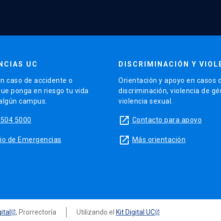
NCIAS UC
DISCRIMINACIÓN Y VIOL
n caso de accidente o
Orientación y apoyo en casos 
que ponga en riesgo tu vida
discriminación, violencia de g
 algún campus.
violencia sexual.
launch
5504 5000
Contacto para apoyo
launch
sitio de Emergencias
Más orientación
ital
, Prorrectoría
Utilizando el
Kit Digital UC