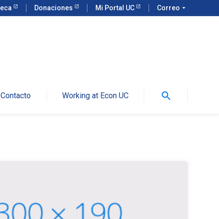
teca
Donaciones
Mi Portal UC
Correo
arrow_drop_down
search
Contacto
Working at Econ UC