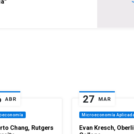
ia”
6
27
ABR
MAR
oeconomía
Microeconomía Aplicad
rto Chang, Rutgers
Evan Kresch, Oberl