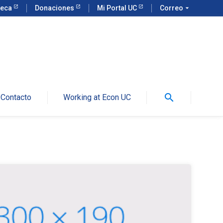
teca
Donaciones
Mi Portal UC
Correo
arrow_drop_down
search
Contacto
Working at Econ UC