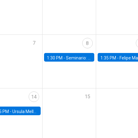
7
8
1:30 PM -
Seminario: “Recuperando la humanidad para progresar en la era de la IA»
1:35 PM -
Felipe Martínez, alumno Doctorado en Ec
15
14
5 PM -
Ursula Mello, Insper - Institute of Education and Research