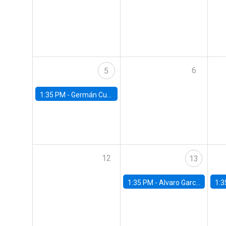
6
5
1:35 PM -
Germán Cubas, University of Houston
12
13
1:35 PM -
Alvaro Garcia-Marin, Universidad de Los Andes
1:3