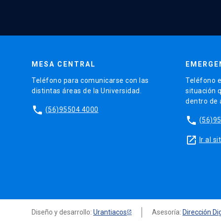
MESA CENTRAL
EMERGE
Teléfono para comunicarse con las
Teléfono e
distintas áreas de la Universidad.
situación 
dentro de
phone
(56)95504 4000
phone
(56)9
launch
Ir al 
Diseño y desarrollo:
Urantiacos
Asesoría:
Dirección Dig