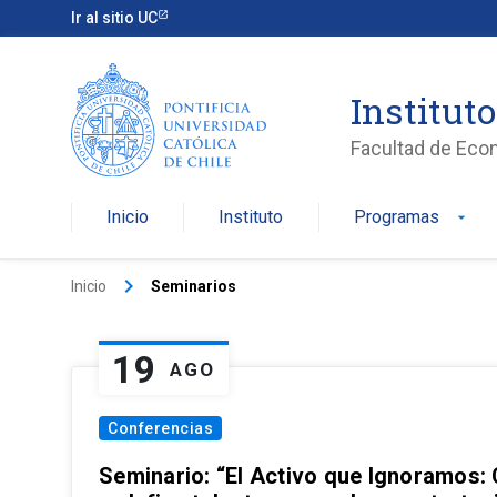
Ir al sitio UC
Institut
Facultad de Eco
Inicio
Instituto
Programas
arrow_drop_down
keyboard_arrow_right
Inicio
Seminarios
19
AGO
Conferencias
Seminario: “El Activo que Ignoramos: