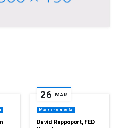
26
MAR
a
Macroeconomía
in
David Rappoport, FED