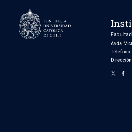
Inst
Facultad
Avda. Vic
Teléfono
Direcció