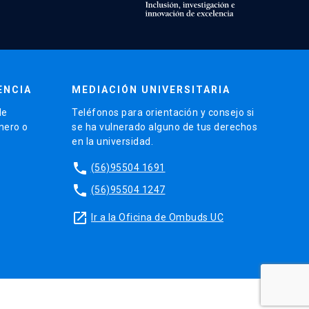
ENCIA
MEDIACIÓN UNIVERSITARIA
de
Teléfonos para orientación y consejo si
énero o
se ha vulnerado alguno de tus derechos
en la universidad.
phone
(56)95504 1691
phone
(56)95504 1247
launch
Ir a la Oficina de Ombuds UC