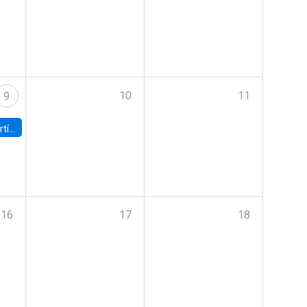
10
11
9
onomía UC
16
17
18