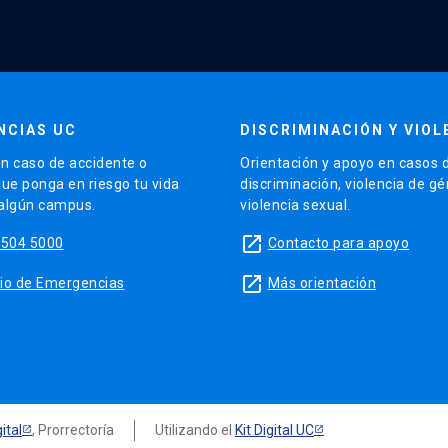
NCIAS UC
DISCRIMINACIÓN Y VIOL
n caso de accidente o
Orientación y apoyo en casos 
que ponga en riesgo tu vida
discriminación, violencia de g
 algún campus.
violencia sexual.
launch
5504 5000
Contacto para apoyo
launch
sitio de Emergencias
Más orientación
ital
, Prorrectoría
Utilizando el
Kit Digital UC