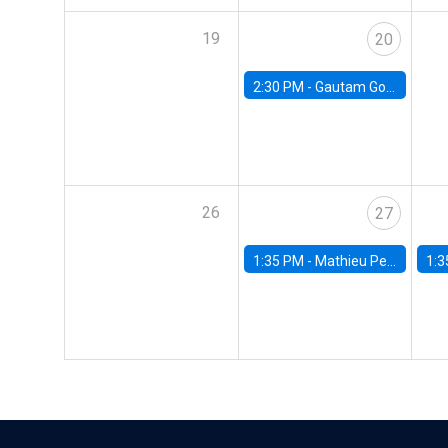
19
20
2:30 PM -
Gautam Gowrisankaran, Columbia University
26
27
1:35 PM -
Mathieu Pedemonte, IDB
1:3