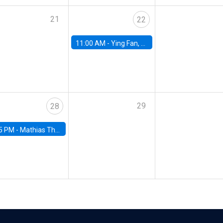
21
22
11:00 AM -
Ying Fan, University of Michigan
29
28
5 PM -
Mathias Thoenig, University of Lausanne