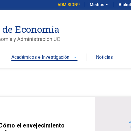
ADMISIÓN
Medios
arrow_drop_down
Biblio
o de Economía
nomía y Administración UC
Académicos e Investigación
Noticias
arrow_drop_down
 Cómo el envejecimiento