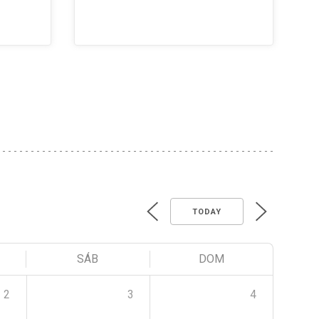
TODAY
SÁB
DOM
2
3
4