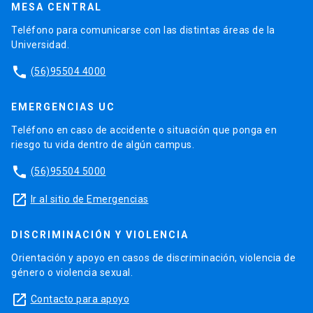
MESA CENTRAL
Teléfono para comunicarse con las distintas áreas de la
Universidad.
phone
(56)95504 4000
EMERGENCIAS UC
Teléfono en caso de accidente o situación que ponga en
riesgo tu vida dentro de algún campus.
phone
(56)95504 5000
launch
Ir al sitio de Emergencias
DISCRIMINACIÓN Y VIOLENCIA
Orientación y apoyo en casos de discriminación, violencia de
género o violencia sexual.
launch
Contacto para apoyo