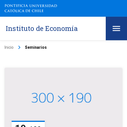
Instituto de Economía
keyboard_arrow_right
Inicio
Seminarios