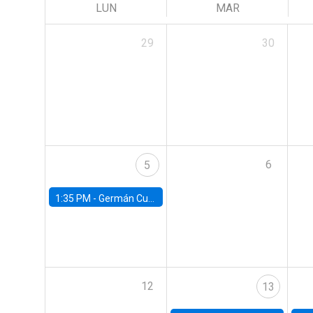
LUN
MAR
29
30
6
5
1:35 PM -
Germán Cubas, University of Houston
12
13