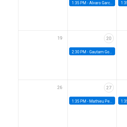
1:35 PM -
Alvaro Garcia-Marin, Universidad de Los Andes
1:3
19
20
2:30 PM -
Gautam Gowrisankaran, Columbia University
26
27
1:35 PM -
Mathieu Pedemonte, IDB
1:3