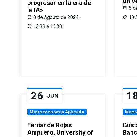
Univ
progresar en la era de
5 d
la IA»
8 de Agosto de 2024
13:
13:30 a 14:30
26
1
JUN
Microeconomía Aplicada
Macr
Fernanda Rojas
Gust
Ampuero, University of
Banc