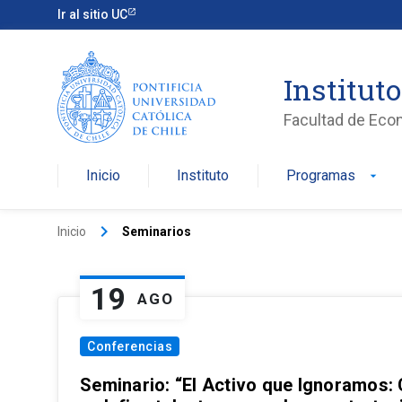
Ir al sitio UC
Institut
Facultad de Eco
Inicio
Instituto
Programas
arrow_drop_down
keyboard_arrow_right
Inicio
Seminarios
19
AGO
Conferencias
Seminario: “El Activo que Ignoramos: