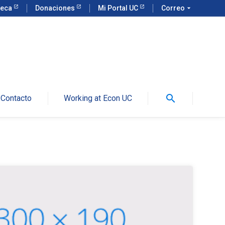
teca
Donaciones
Mi Portal UC
Correo
arrow_drop_down
search
Contacto
Working at Econ UC