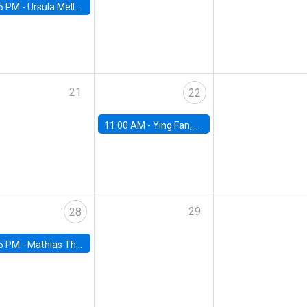
5 PM -
Ursula Mello, Insper - Institute of Education and Research
21
22
11:00 AM -
Ying Fan, University of Michigan
29
28
5 PM -
Mathias Thoenig, University of Lausanne