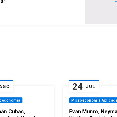
ia”
24
AGO
JUL
oeconomía
Microeconomía Aplicad
án Cubas,
Evan Munro, Neym