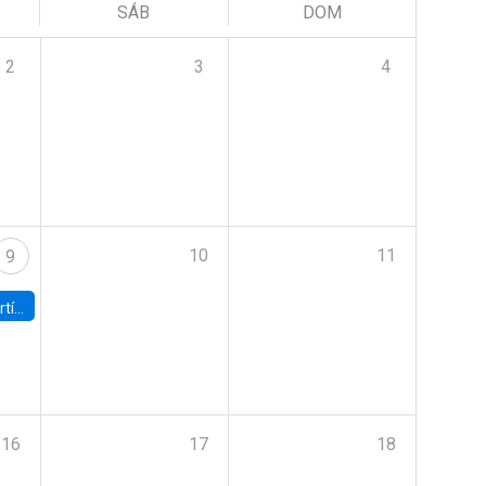
SÁB
DOM
2
3
4
10
11
9
onomía UC
16
17
18