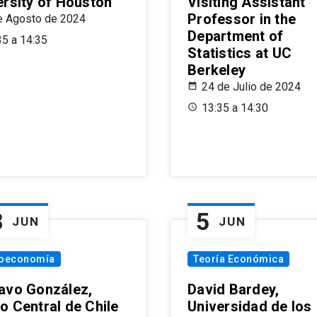
ersity of Houston
Visiting Assistant
Professor in the
e Agosto de 2024
Department of
35 a 14:35
Statistics at UC
Berkeley
24 de Julio de 2024
13:35 a 14:30
8
5
JUN
JUN
oeconomía
Teoría Económica
avo González,
David Bardey,
o Central de Chile
Universidad de los