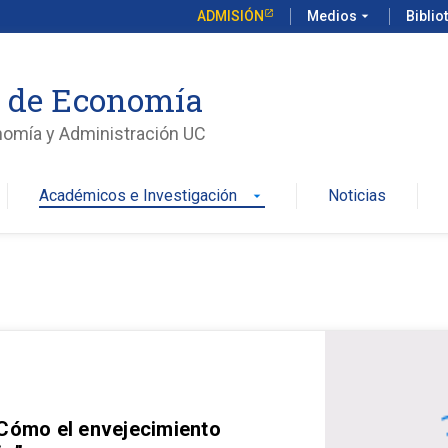
ADMISIÓN
Medios
arrow_drop_down
Biblio
o de Economía
nomía y Administración UC
Académicos e Investigación
Noticias
arrow_drop_down
 Cómo el envejecimiento