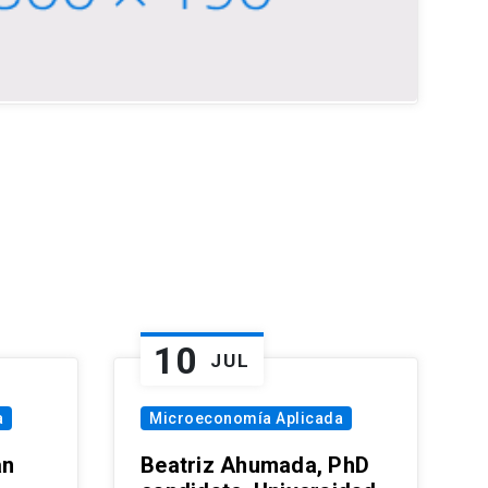
10
JUL
a
Microeconomía Aplicada
an
Beatriz Ahumada, PhD