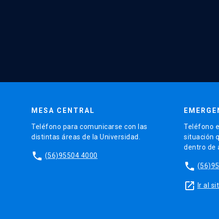
MESA CENTRAL
EMERGE
Teléfono para comunicarse con las
Teléfono e
distintas áreas de la Universidad.
situación 
dentro de
phone
(56)95504 4000
phone
(56)9
launch
Ir al 