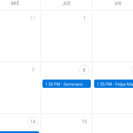
MIÉ
JUE
VIE
31
1
7
8
1:30 PM -
Seminario: “Recuperando la humanidad para progresar en la era de la IA»
1:35 PM -
Felipe Martínez, alumno Doctorado en Ec
15
14