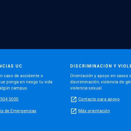
NCIAS UC
DISCRIMINACIÓN Y VIOL
n caso de accidente o
Orientación y apoyo en casos 
que ponga en riesgo tu vida
discriminación, violencia de g
 algún campus.
violencia sexual.
launch
5504 5000
Contacto para apoyo
launch
sitio de Emergencias
Más orientación