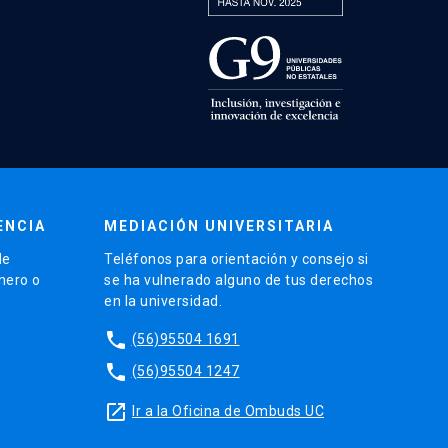
ENCIA
MEDIACIÓN UNIVERSITARIA
de
Teléfonos para orientación y consejo si
énero o
se ha vulnerado alguno de tus derechos
en la universidad.
phone
(56)95504 1691
phone
(56)95504 1247
launch
Ir a la Oficina de Ombuds UC