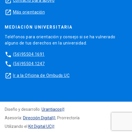
launch
Contacto para apoyo
launch
Más orientación
MEDIACIÓN UNIVERSITARIA
Teléfonos para orientación y consejo si se ha vulnerado
alguno de tus derechos en la universidad.
phone
(56)95504 1691
phone
(56)95504 1247
launch
Ir a la Oficina de Ombuds UC
Diseño y desarrollo:
Urantiacos
Asesoría:
Dirección Digital
, Prorrectoría
Utilizando el
Kit Digital UC