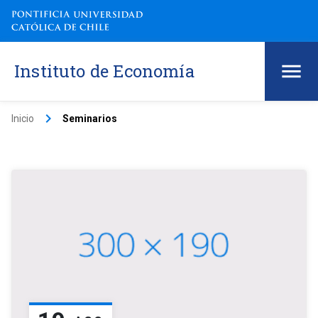
Instituto de Economía
keyboard_arrow_right
Inicio
Seminarios