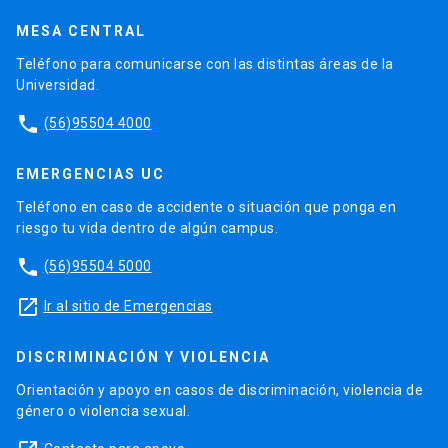
MESA CENTRAL
Teléfono para comunicarse con las distintas áreas de la
Universidad.
phone
(56)95504 4000
EMERGENCIAS UC
Teléfono en caso de accidente o situación que ponga en
riesgo tu vida dentro de algún campus.
phone
(56)95504 5000
launch
Ir al sitio de Emergencias
DISCRIMINACIÓN Y VIOLENCIA
Orientación y apoyo en casos de discriminación, violencia de
género o violencia sexual.