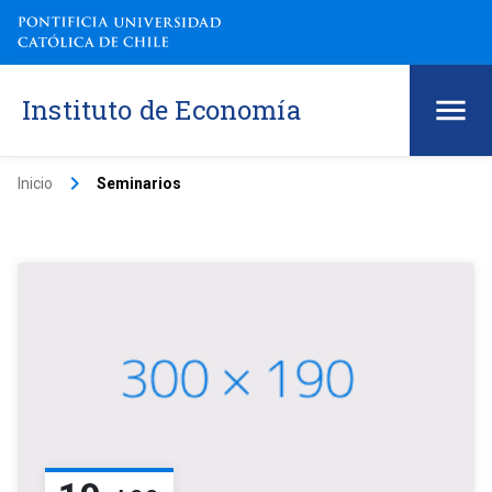
Instituto de Economía
keyboard_arrow_right
Inicio
Seminarios