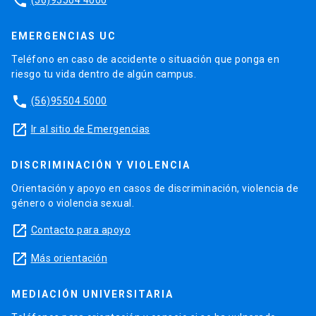
phone
EMERGENCIAS UC
Teléfono en caso de accidente o situación que ponga en
riesgo tu vida dentro de algún campus.
phone
(56)95504 5000
launch
Ir al sitio de Emergencias
DISCRIMINACIÓN Y VIOLENCIA
Orientación y apoyo en casos de discriminación, violencia de
género o violencia sexual.
launch
Contacto para apoyo
launch
Más orientación
MEDIACIÓN UNIVERSITARIA