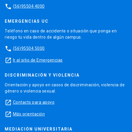
phone
(56)95504 4000
EMERGENCIAS UC
Teléfono en caso de accidente o situación que ponga en
riesgo tu vida dentro de algún campus.
phone
(56)95504 5000
launch
Ir al sitio de Emergencias
DISCRIMINACIÓN Y VIOLENCIA
Orientación y apoyo en casos de discriminación, violencia de
género o violencia sexual.
launch
Contacto para apoyo
launch
Más orientación
MEDIACIÓN UNIVERSITARIA