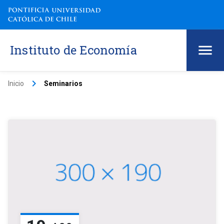
Instituto de Economía
keyboard_arrow_right
Inicio
Seminarios