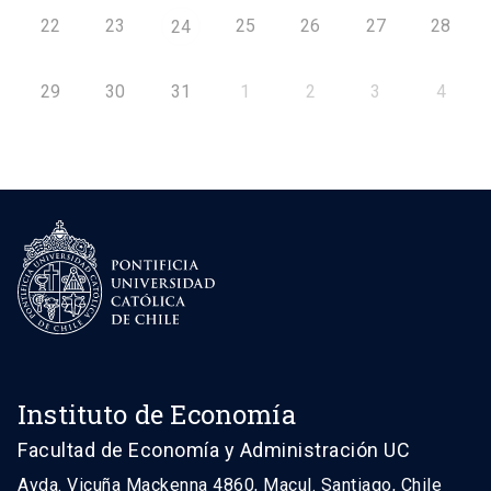
22
23
25
26
27
28
24
29
30
31
1
2
3
4
Instituto de Economía
Facultad de Economía y Administración UC
Avda. Vicuña Mackenna 4860, Macul. Santiago, Chile