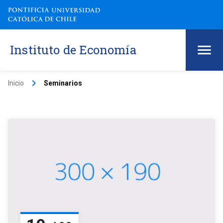
Instituto de Economía
keyboard_arrow_right
Inicio
Seminarios