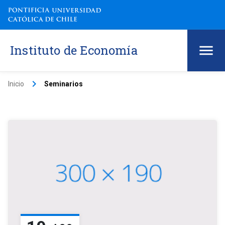
Instituto de Economía
keyboard_arrow_right
Inicio
Seminarios