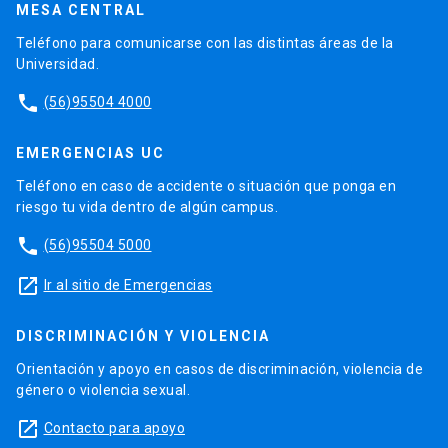
MESA CENTRAL
Teléfono para comunicarse con las distintas áreas de la
Universidad.
phone
(56)95504 4000
EMERGENCIAS UC
Teléfono en caso de accidente o situación que ponga en
riesgo tu vida dentro de algún campus.
phone
(56)95504 5000
launch
Ir al sitio de Emergencias
DISCRIMINACIÓN Y VIOLENCIA
Orientación y apoyo en casos de discriminación, violencia de
género o violencia sexual.
launch
Contacto para apoyo