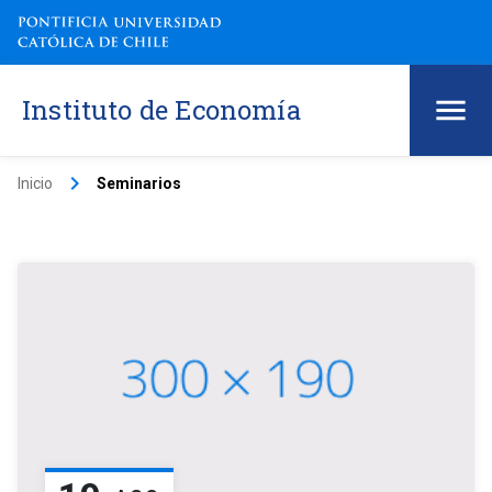
Instituto de Economía
keyboard_arrow_right
Inicio
Seminarios