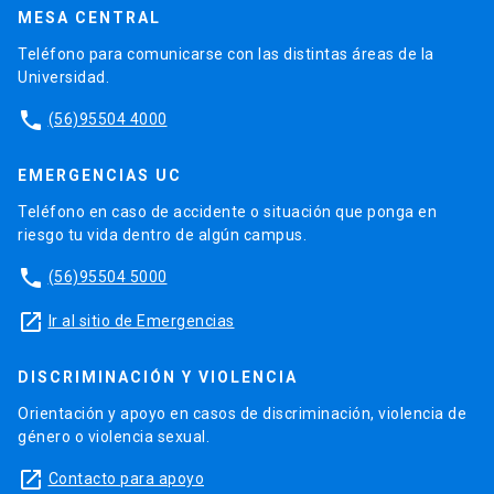
MESA CENTRAL
Teléfono para comunicarse con las distintas áreas de la
Universidad.
phone
(56)95504 4000
EMERGENCIAS UC
Teléfono en caso de accidente o situación que ponga en
riesgo tu vida dentro de algún campus.
phone
(56)95504 5000
launch
Ir al sitio de Emergencias
DISCRIMINACIÓN Y VIOLENCIA
Orientación y apoyo en casos de discriminación, violencia de
género o violencia sexual.
launch
Contacto para apoyo