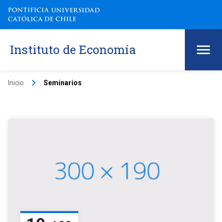
Instituto de Economía
keyboard_arrow_right
Inicio
Seminarios