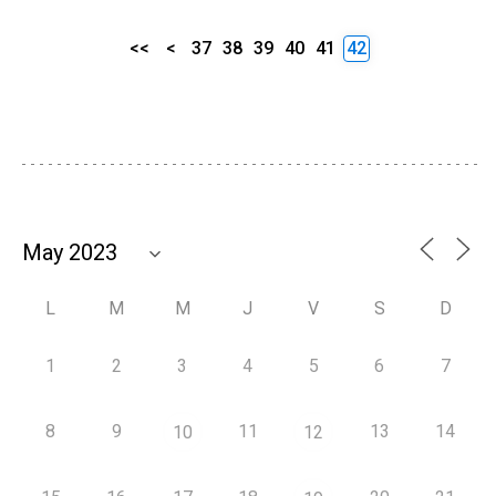
<<
<
37
38
39
40
41
42
L
M
M
J
V
S
D
1
2
3
4
5
6
7
8
9
11
13
14
10
12