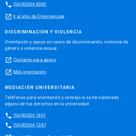
phone
(56)95504 5000
launch
Ir al sitio de Emergencias
DISCRIMINACIÓN Y VIOLENCIA
Orientación y apoyo en casos de discriminación, violencia de
género o violencia sexual.
launch
Contacto para apoyo
launch
Más orientación
MEDIACIÓN UNIVERSITARIA
Teléfonos para orientación y consejo si se ha vulnerado
alguno de tus derechos en la universidad.
phone
(56)95504 1691
phone
(56)95504 1247