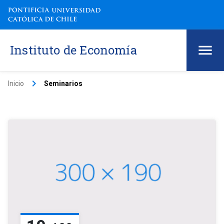
Instituto de Economía
keyboard_arrow_right
Inicio
Seminarios