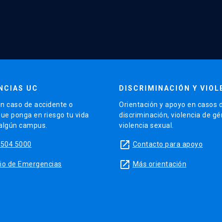
NCIAS UC
DISCRIMINACIÓN Y VIOL
n caso de accidente o
Orientación y apoyo en casos 
que ponga en riesgo tu vida
discriminación, violencia de g
 algún campus.
violencia sexual.
launch
5504 5000
Contacto para apoyo
launch
sitio de Emergencias
Más orientación