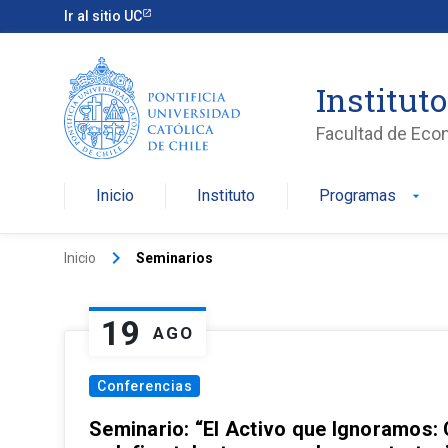
Ir al sitio UC
Institut
Facultad de Eco
Inicio
Instituto
Programas
arrow_drop_down
keyboard_arrow_right
Inicio
Seminarios
19
AGO
Conferencias
Seminario: “El Activo que Ignoramos: