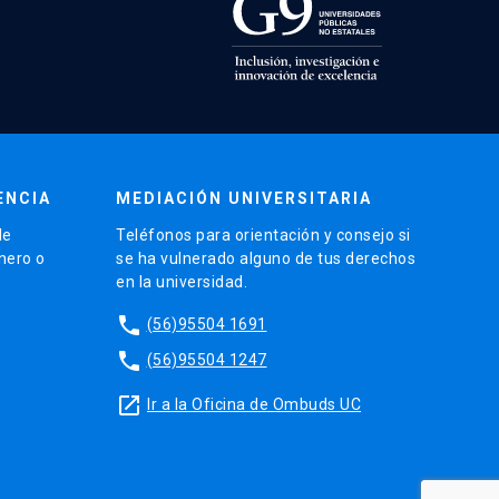
ENCIA
MEDIACIÓN UNIVERSITARIA
de
Teléfonos para orientación y consejo si
énero o
se ha vulnerado alguno de tus derechos
en la universidad.
phone
(56)95504 1691
phone
(56)95504 1247
launch
Ir a la Oficina de Ombuds UC