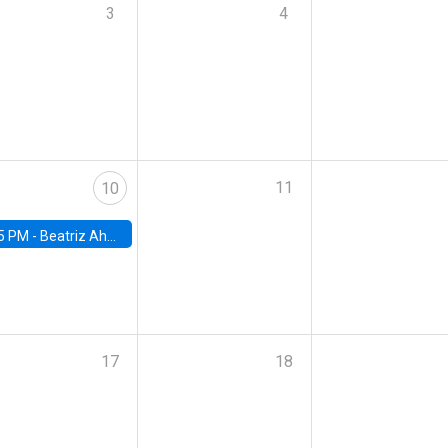
3
4
11
10
5 PM -
Beatriz Ahumada, PhD candidate, Universidad de Pittsburgh
17
18