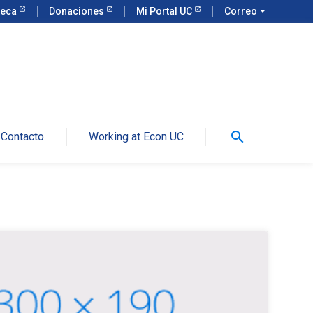
teca
Donaciones
Mi Portal UC
Correo
arrow_drop_down
search
Contacto
Working at Econ UC