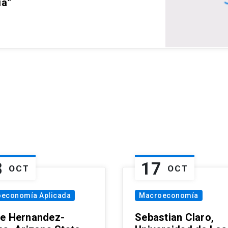
ia”
8
17
OCT
OCT
oeconomía Aplicada
Macroeconomía
e Hernandez-
Sebastian Claro,