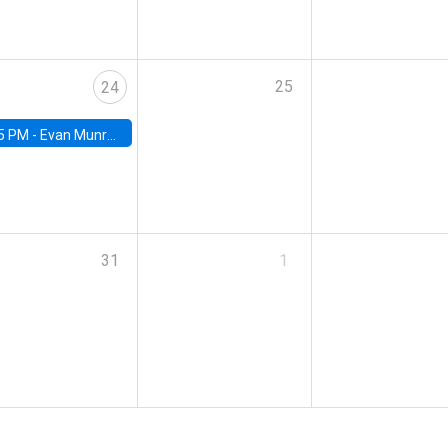
25
24
5 PM -
Evan Munro, Neyman Visiting Assistant Professor in the Department of Statistics at UC Berkeley
31
1