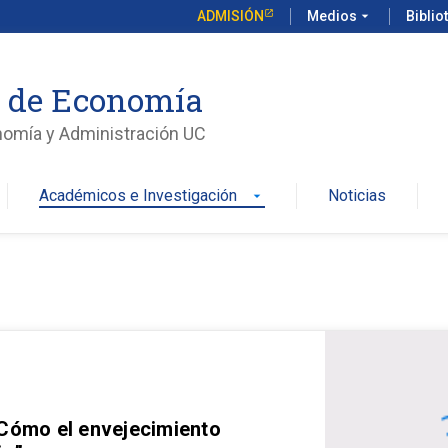
ADMISIÓN
Medios
arrow_drop_down
Biblio
o de Economía
nomía y Administración UC
Académicos e Investigación
Noticias
arrow_drop_down
 Cómo el envejecimiento