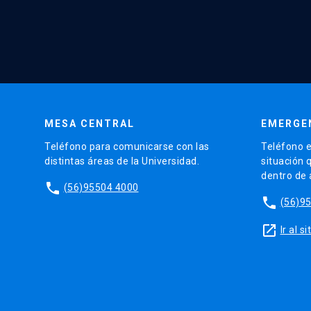
MESA CENTRAL
EMERGE
Teléfono para comunicarse con las
Teléfono e
distintas áreas de la Universidad.
situación 
dentro de
phone
(56)95504 4000
phone
(56)9
launch
Ir al 