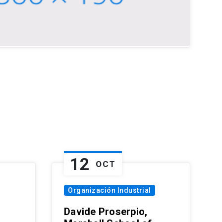
12
OCT
Organización Industrial
Davide Proserpio,