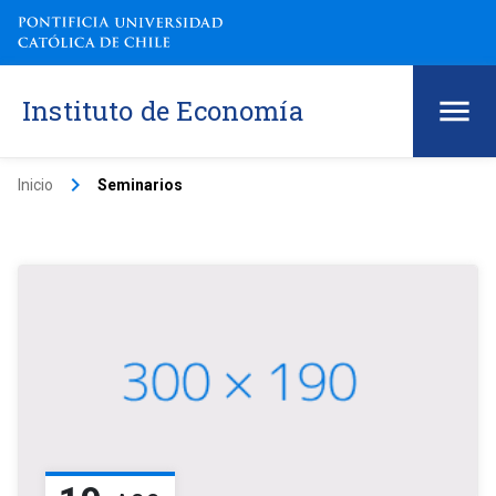
Instituto de Economía
keyboard_arrow_right
Inicio
Seminarios