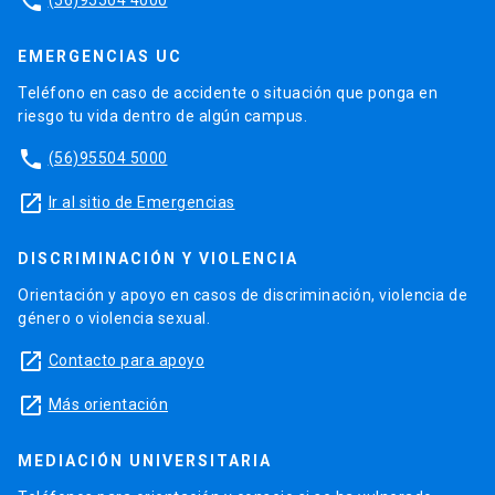
phone
EMERGENCIAS UC
Teléfono en caso de accidente o situación que ponga en
riesgo tu vida dentro de algún campus.
phone
(56)95504 5000
launch
Ir al sitio de Emergencias
DISCRIMINACIÓN Y VIOLENCIA
Orientación y apoyo en casos de discriminación, violencia de
género o violencia sexual.
launch
Contacto para apoyo
launch
Más orientación
MEDIACIÓN UNIVERSITARIA