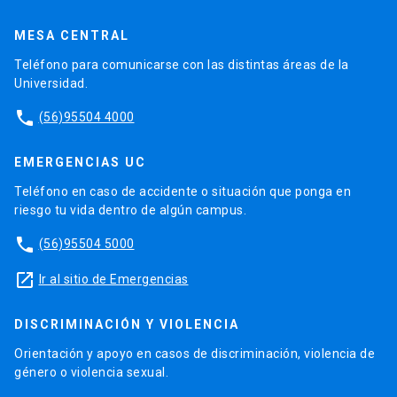
MESA CENTRAL
Teléfono para comunicarse con las distintas áreas de la
Universidad.
phone
(56)95504 4000
EMERGENCIAS UC
Teléfono en caso de accidente o situación que ponga en
riesgo tu vida dentro de algún campus.
phone
(56)95504 5000
launch
Ir al sitio de Emergencias
DISCRIMINACIÓN Y VIOLENCIA
Orientación y apoyo en casos de discriminación, violencia de
género o violencia sexual.