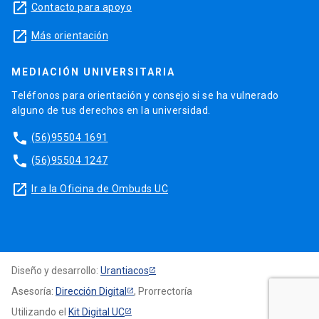
launch
Contacto para apoyo
launch
Más orientación
MEDIACIÓN UNIVERSITARIA
Teléfonos para orientación y consejo si se ha vulnerado
alguno de tus derechos en la universidad.
phone
(56)95504 1691
phone
(56)95504 1247
launch
Ir a la Oficina de Ombuds UC
Diseño y desarrollo:
Urantiacos
Asesoría:
Dirección Digital
, Prorrectoría
Utilizando el
Kit Digital UC