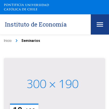
Instituto de Economía
keyboard_arrow_right
Inicio
Seminarios