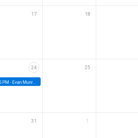
17
18
25
24
5 PM -
Evan Munro, Neyman Visiting Assistant Professor in the Department of Statistics at UC Berkeley
31
1