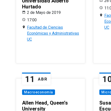
Universidad Alberto
26 
Hurtado
11:
2 de Mayo de 2019
Fac
17:00
Eco
Facultad de Ciencias
UC
Económicas y Administrativas
UC
11
1
ABR
Macroeconomía
Micr
Allen Head, Queen’s
Susa
University
Escu