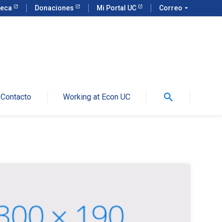
teca
Donaciones
Mi Portal UC
Correo
arrow_drop_down
search
Contacto
Working at Econ UC