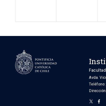
Inst
Facultad
Avda. Vic
Teléfono
Direcció