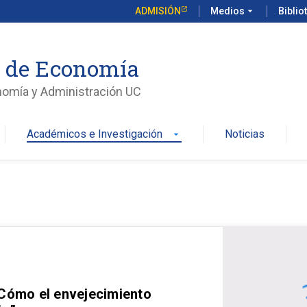
ADMISIÓN
Medios
arrow_drop_down
Biblio
o de Economía
nomía y Administración UC
Académicos e Investigación
Noticias
arrow_drop_down
 Cómo el envejecimiento