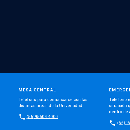
MESA CENTRAL
EMERGE
Teléfono para comunicarse con las
Teléfono e
distintas áreas de la Universidad.
situación 
dentro de
phone
(56)95504 4000
phone
(56)9