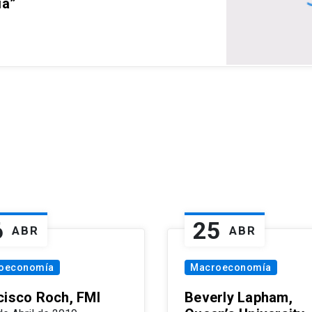
ia”
6
25
ABR
ABR
oeconomía
Macroeconomía
cisco Roch, FMI
Beverly Lapham,