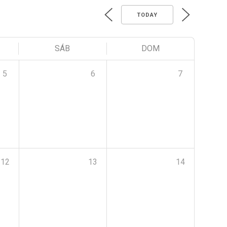
TODAY
SÁB
DOM
5
6
7
12
13
14