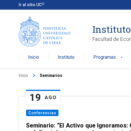
Ir al sitio UC
Institut
Facultad de Eco
Inicio
Instituto
Programas
arrow_drop_down
keyboard_arrow_right
Inicio
Seminarios
19
AGO
Conferencias
Seminario: “El Activo que Ignoramos: