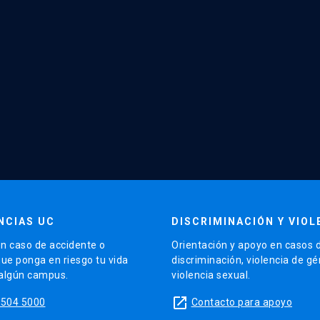
NCIAS UC
DISCRIMINACIÓN Y VIOL
n caso de accidente o
Orientación y apoyo en casos 
que ponga en riesgo tu vida
discriminación, violencia de g
 algún campus.
violencia sexual.
launch
5504 5000
Contacto para apoyo