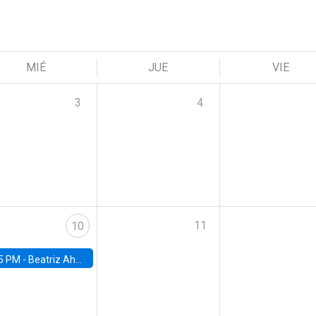
MIÉ
JUE
VIE
3
4
11
10
5 PM -
Beatriz Ahumada, PhD candidate, Universidad de Pittsburgh