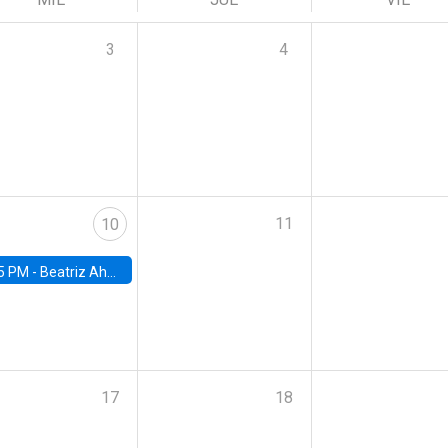
3
4
11
10
5 PM -
Beatriz Ahumada, PhD candidate, Universidad de Pittsburgh
17
18