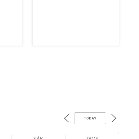
TODAY
SÁB
DOM