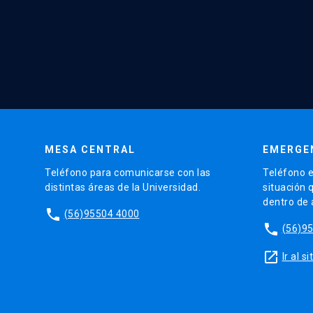
MESA CENTRAL
EMERGE
Teléfono para comunicarse con las
Teléfono e
distintas áreas de la Universidad.
situación 
dentro de
phone
(56)95504 4000
phone
(56)9
launch
Ir al 