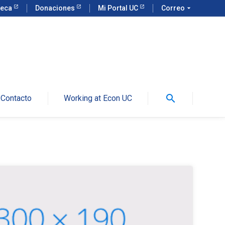
teca
Donaciones
Mi Portal UC
Correo
arrow_drop_down
search
Contacto
Working at Econ UC