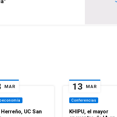
ia”
8
13
MAR
MAR
oeconomía
Conferencias
 Herreño, UC San
KHIPU, el mayor