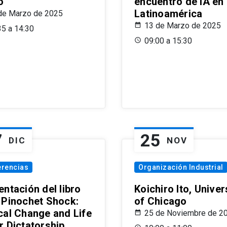
o
encuentro de IA en
Latinoamérica
de Marzo de 2025
13 de Marzo de 2025
35 a 14:30
09:00 a 15:30
7
25
DIC
NOV
erencias
Organización Industrial
ntación del libro
Koichiro Ito, Univer
 Pinochet Shock:
of Chicago
cal Change and Life
25 de Noviembre de 2
r Dictatorship