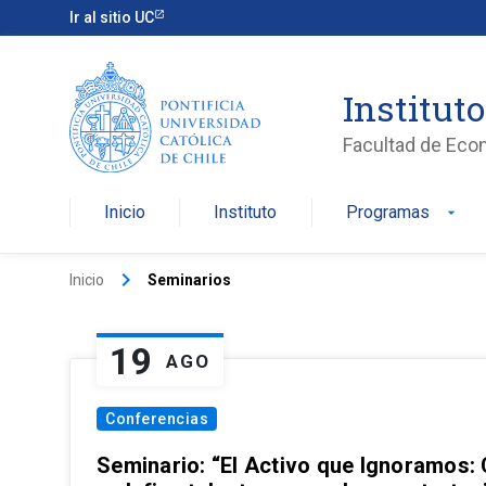
Ir al sitio UC
Institut
Facultad de Eco
Inicio
Instituto
Programas
arrow_drop_down
keyboard_arrow_right
Inicio
Seminarios
19
AGO
Conferencias
Seminario: “El Activo que Ignoramos: