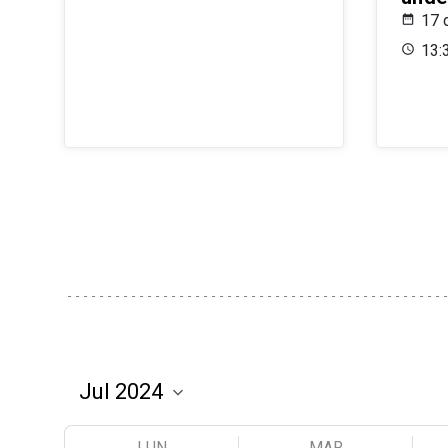
17 
13:
LUN
MAR