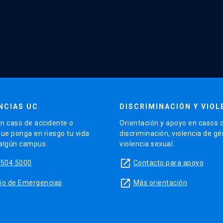
NCIAS UC
DISCRIMINACIÓN Y VIOL
n caso de accidente o
Orientación y apoyo en casos 
que ponga en riesgo tu vida
discriminación, violencia de g
 algún campus.
violencia sexual.
launch
5504 5000
Contacto para apoyo
launch
sitio de Emergencias
Más orientación