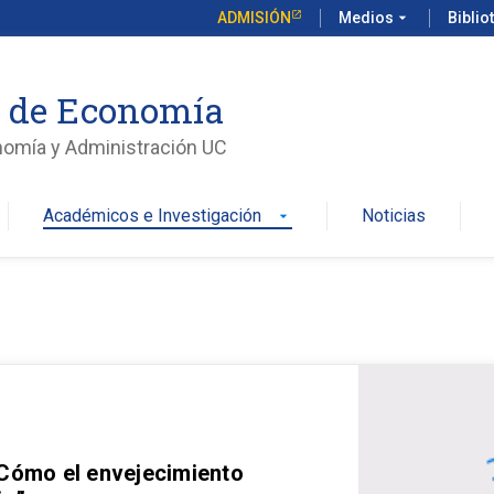
ADMISIÓN
Medios
arrow_drop_down
Biblio
o de Economía
nomía y Administración UC
Académicos e Investigación
Noticias
arrow_drop_down
 Cómo el envejecimiento