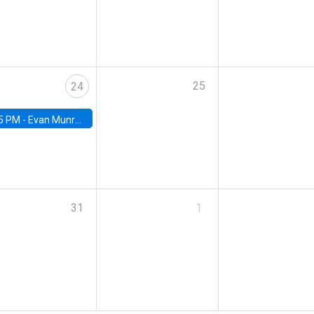
25
24
5 PM -
Evan Munro, Neyman Visiting Assistant Professor in the Department of Statistics at UC Berkeley
31
1