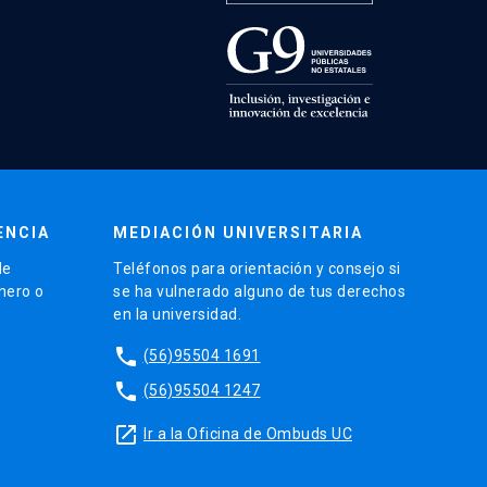
ENCIA
MEDIACIÓN UNIVERSITARIA
de
Teléfonos para orientación y consejo si
énero o
se ha vulnerado alguno de tus derechos
en la universidad.
phone
(56)95504 1691
phone
(56)95504 1247
launch
Ir a la Oficina de Ombuds UC