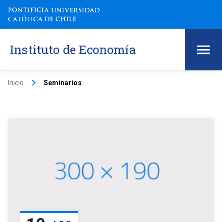
Instituto de Economía
keyboard_arrow_right
Inicio
Seminarios