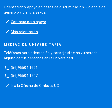
Orientación y apoyo en casos de discriminación, violencia de
género o violencia sexual.
launch
Contacto para apoyo
launch
Más orientación
MEDIACIÓN UNIVERSITARIA
Teléfonos para orientación y consejo si se ha vulnerado
alguno de tus derechos en la universidad.
phone
(56)95504 1691
phone
(56)95504 1247
launch
Ir a la Oficina de Ombuds UC