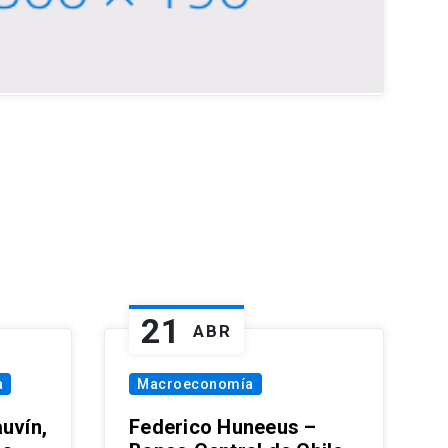
21
ABR
a
Macroeconomía
uvín,
Federico Huneeus –