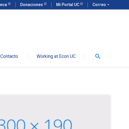
teca
Donaciones
Mi Portal UC
Correo
arrow_drop_down
search
Contacto
Working at Econ UC