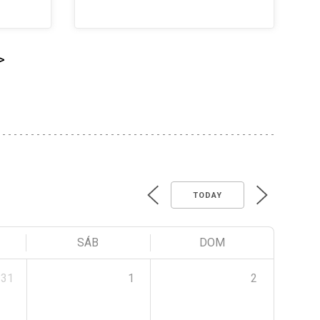
>
TODAY
SÁB
DOM
31
1
2