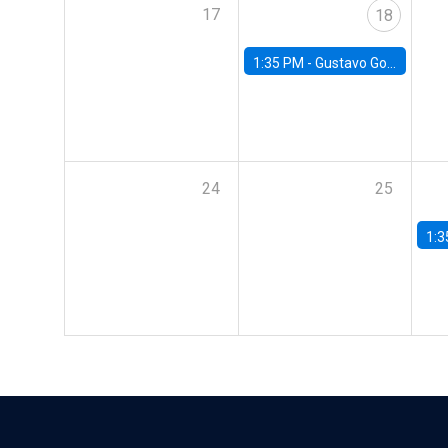
17
18
1:35 PM -
Gustavo González, Banco Central de Chile
24
25
1:3