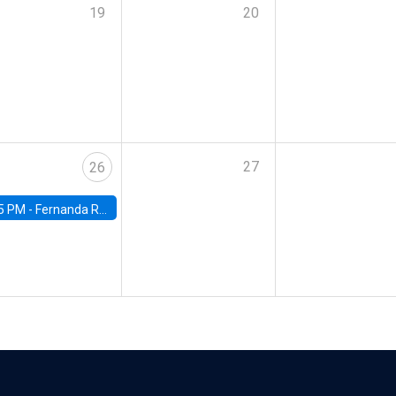
19
20
27
26
5 PM -
Fernanda Rojas Ampuero, University of Wisconsin-Madison