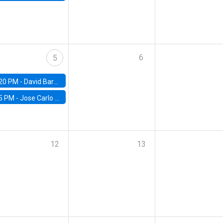
6
5
20 PM -
David Bardey, Universidad de los Andes - CEDE
5 PM -
Jose Carlo Bermudez, UC (ME) & World Bank
12
13