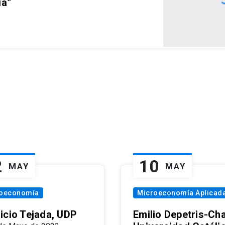
ia”
2
10
MAY
MAY
oeconomía
Microeconomía Aplicad
icio Tejada, UDP
Emilio Depetris-Cha