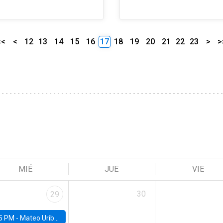
<<
<
12
13
14
15
16
17
18
19
20
21
22
23
>
>
MIÉ
JUE
VIE
30
29
5 PM -
Mateo Uribe-Castro, Universidad de los Andes (Colombia)