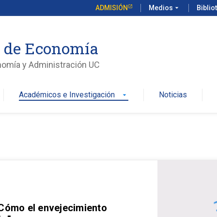
ADMISIÓN
Medios
arrow_drop_down
Biblio
o de Economía
nomía y Administración UC
Académicos e Investigación
Noticias
arrow_drop_down
 Cómo el envejecimiento