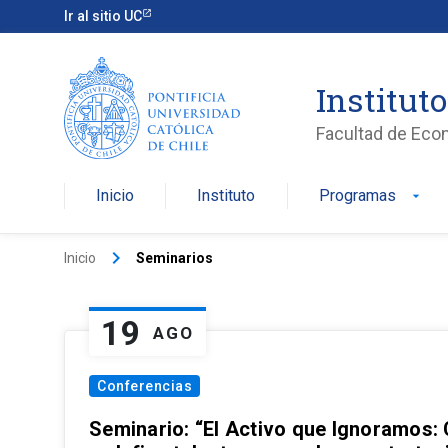
Ir al sitio UC
Institut
Facultad de Eco
Inicio
Instituto
Programas
arrow_drop_down
keyboard_arrow_right
Inicio
Seminarios
19
AGO
Conferencias
Seminario: “El Activo que Ignoramos: