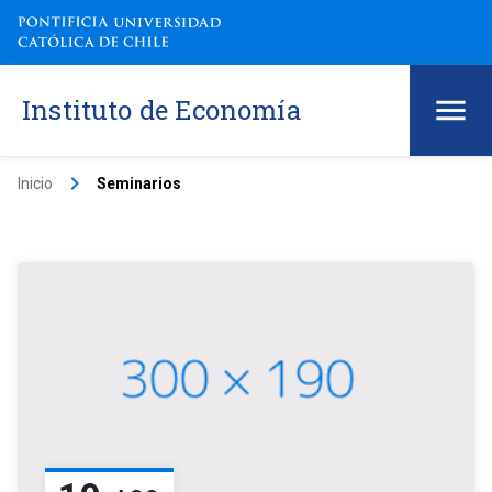
Instituto de Economía
keyboard_arrow_right
Inicio
Seminarios