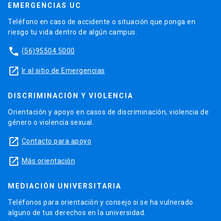
EMERGENCIAS UC
Teléfono en caso de accidente o situación que ponga en
riesgo tu vida dentro de algún campus.
phone
(56)95504 5000
launch
Ir al sitio de Emergencias
DISCRIMINACIÓN Y VIOLENCIA
Orientación y apoyo en casos de discriminación, violencia de
género o violencia sexual.
launch
Contacto para apoyo
launch
Más orientación
MEDIACIÓN UNIVERSITARIA
Teléfonos para orientación y consejo si se ha vulnerado
alguno de tus derechos en la universidad.