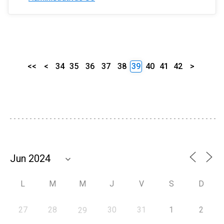
<<
<
34
35
36
37
38
39
40
41
42
>
L
M
M
J
V
S
D
27
28
30
31
1
2
29