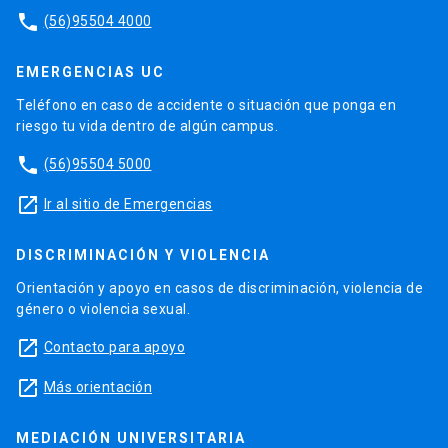
phone
(56)95504 4000
EMERGENCIAS UC
Teléfono en caso de accidente o situación que ponga en
riesgo tu vida dentro de algún campus.
phone
(56)95504 5000
launch
Ir al sitio de Emergencias
DISCRIMINACIÓN Y VIOLENCIA
Orientación y apoyo en casos de discriminación, violencia de
género o violencia sexual.
launch
Contacto para apoyo
launch
Más orientación
MEDIACIÓN UNIVERSITARIA