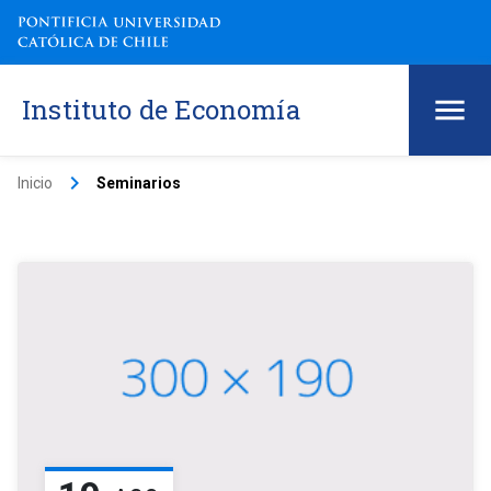
Instituto de Economía
keyboard_arrow_right
Inicio
Seminarios