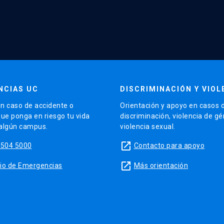
NCIAS UC
DISCRIMINACIÓN Y VIOL
n caso de accidente o
Orientación y apoyo en casos 
que ponga en riesgo tu vida
discriminación, violencia de g
 algún campus.
violencia sexual.
launch
5504 5000
Contacto para apoyo
launch
sitio de Emergencias
Más orientación