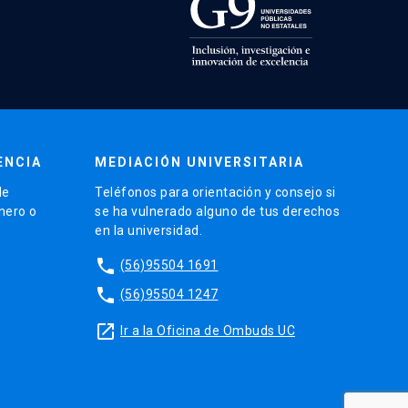
ENCIA
MEDIACIÓN UNIVERSITARIA
de
Teléfonos para orientación y consejo si
énero o
se ha vulnerado alguno de tus derechos
en la universidad.
phone
(56)95504 1691
phone
(56)95504 1247
launch
Ir a la Oficina de Ombuds UC