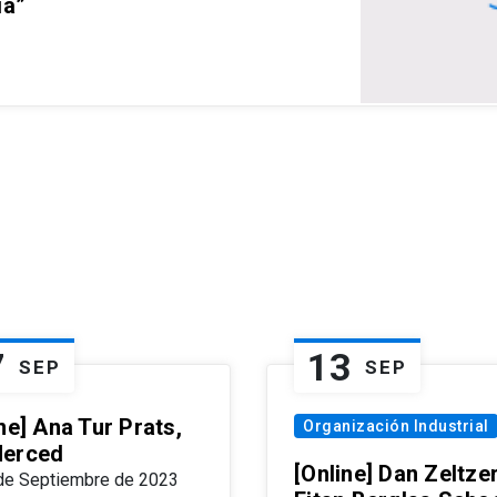
ia”
7
13
SEP
SEP
ne] Ana Tur Prats,
Organización Industrial
erced
[Online] Dan Zeltzer
de Septiembre de 2023