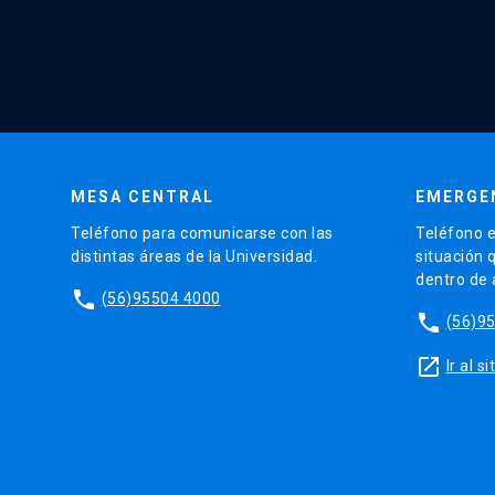
MESA CENTRAL
EMERGE
Teléfono para comunicarse con las
Teléfono e
distintas áreas de la Universidad.
situación 
dentro de
phone
(56)95504 4000
phone
(56)9
launch
Ir al 