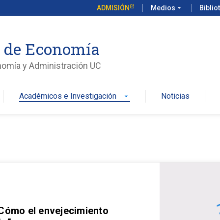
ADMISIÓN
Medios
arrow_drop_down
Biblio
o de Economía
nomía y Administración UC
Académicos e Investigación
Noticias
arrow_drop_down
 Cómo el envejecimiento