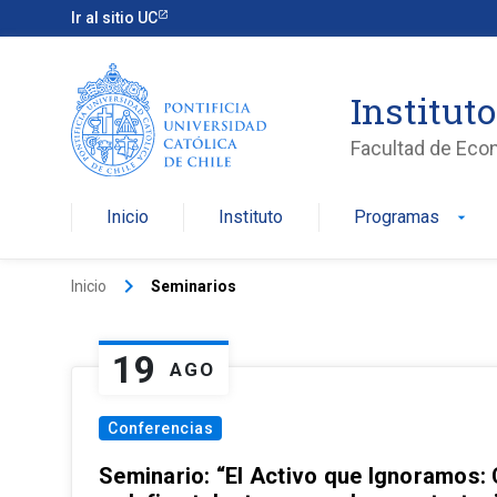
Ir al sitio UC
Institut
Facultad de Eco
Inicio
Instituto
Programas
arrow_drop_down
keyboard_arrow_right
Inicio
Seminarios
19
AGO
Conferencias
Seminario: “El Activo que Ignoramos: