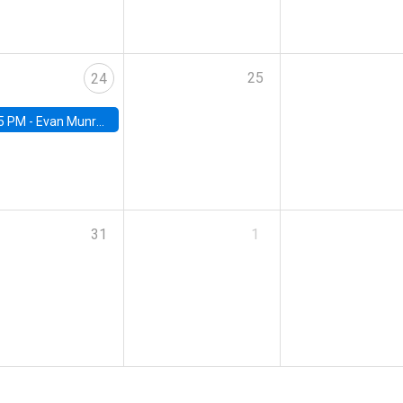
25
24
5 PM -
Evan Munro, Neyman Visiting Assistant Professor in the Department of Statistics at UC Berkeley
31
1