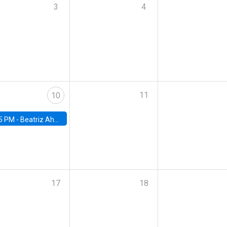
3
4
11
10
5 PM -
Beatriz Ahumada, PhD candidate, Universidad de Pittsburgh
17
18