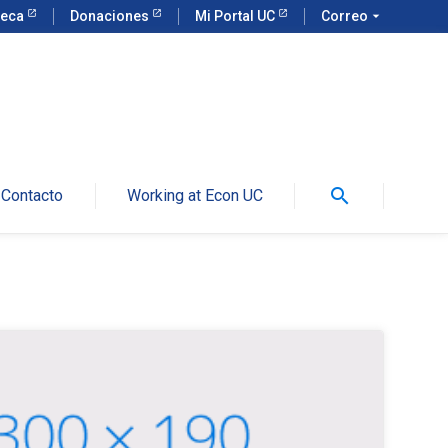
teca
Donaciones
Mi Portal UC
Correo
arrow_drop_down
search
Contacto
Working at Econ UC