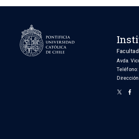
Inst
Facultad
Avda. Vic
Teléfono
Direcció