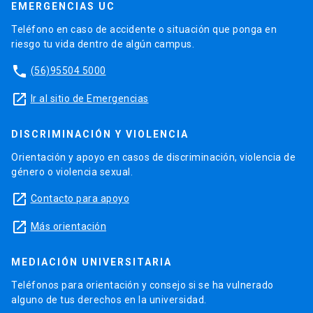
EMERGENCIAS UC
Teléfono en caso de accidente o situación que ponga en
riesgo tu vida dentro de algún campus.
phone
(56)95504 5000
launch
Ir al sitio de Emergencias
DISCRIMINACIÓN Y VIOLENCIA
Orientación y apoyo en casos de discriminación, violencia de
género o violencia sexual.
launch
Contacto para apoyo
launch
Más orientación
MEDIACIÓN UNIVERSITARIA
Teléfonos para orientación y consejo si se ha vulnerado
alguno de tus derechos en la universidad.