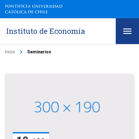
Instituto de Economía
keyboard_arrow_right
Inicio
Seminarios