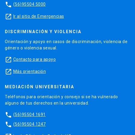
phone
(56)95504 5000
launch
Ir al sitio de Emergencias
DISCRIMINACIÓN Y VIOLENCIA
Orientación y apoyo en casos de discriminación, violencia de
género o violencia sexual.
launch
Contacto para apoyo
launch
Más orientación
MEDIACIÓN UNIVERSITARIA
Teléfonos para orientación y consejo si se ha vulnerado
alguno de tus derechos en la universidad.
phone
(56)95504 1691
phone
(56)95504 1247