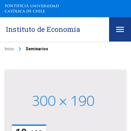
Instituto de Economía
keyboard_arrow_right
Inicio
Seminarios