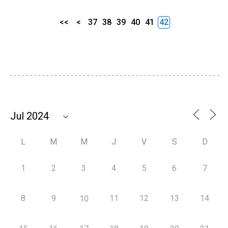
<<
<
37
38
39
40
41
42
L
M
M
J
V
S
D
1
2
3
4
5
6
7
8
9
11
12
13
14
10