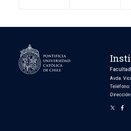
Inst
Facultad
Avda. Vic
Teléfono
Direcció