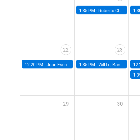
1:35 PM -
Roberto Chang, Rutgers University
1:3
22
23
12:20 PM -
Juan Escobar, Universidad de Chile
1:35 PM -
Will Lu, Banco Central de Chile
12:
1:3
29
30