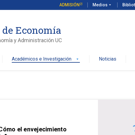
ADMISIÓN
Medios
arrow_drop_down
Biblio
o de Economía
nomía y Administración UC
Académicos e Investigación
Noticias
arrow_drop_down
 Cómo el envejecimiento