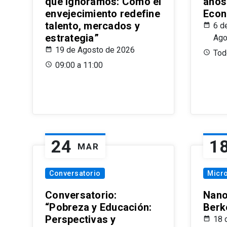
que Ignoramos: Cómo el
años
envejecimiento redefine
Econ
talento, mercados y
6 d
estrategia”
Ago
19 de Agosto de 2026
Todo
09:00 a 11:00
24
1
MAR
Conversatorio
Micr
Conversatorio:
Nano
“Pobreza y Educación:
Berk
Perspectivas y
18 