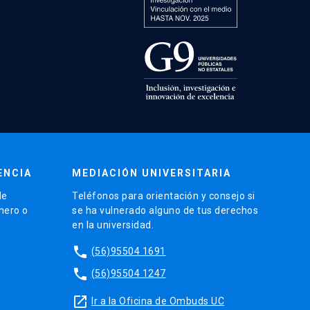
ENCIA
MEDIACIÓN UNIVERSITARIA
de
Teléfonos para orientación y consejo si
énero o
se ha vulnerado alguno de tus derechos
en la universidad.
phone
(56)95504 1691
phone
(56)95504 1247
launch
Ir a la Oficina de Ombuds UC