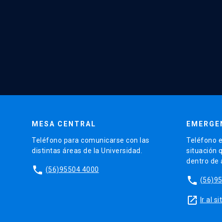
MESA CENTRAL
EMERGE
Teléfono para comunicarse con las
Teléfono e
distintas áreas de la Universidad.
situación 
dentro de
phone
(56)95504 4000
phone
(56)9
launch
Ir al 