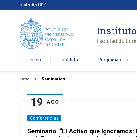
Ir al sitio UC
Institut
Facultad de Eco
Inicio
Instituto
Programas
arrow_drop_down
keyboard_arrow_right
Inicio
Seminarios
19
AGO
Conferencias
Seminario: “El Activo que Ignoramos: