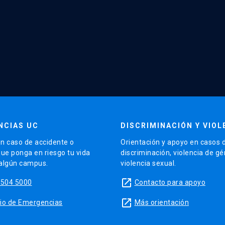
NCIAS UC
DISCRIMINACIÓN Y VIOL
n caso de accidente o
Orientación y apoyo en casos 
que ponga en riesgo tu vida
discriminación, violencia de g
 algún campus.
violencia sexual.
launch
5504 5000
Contacto para apoyo
launch
sitio de Emergencias
Más orientación