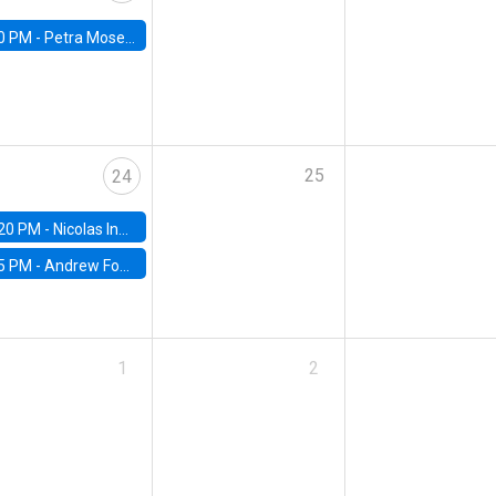
0 PM -
Petra Moser, NYU Stern
25
24
20 PM -
Nicolas Inostroza, Rotman School of Management, University of Toronto
5 PM -
Andrew Foster, Brown University
1
2