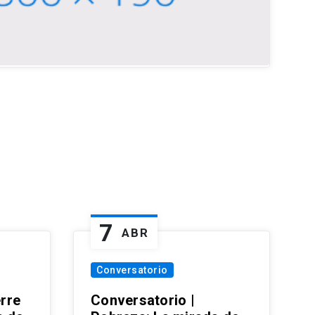
7
ABR
Conversatorio
erre
Conversatorio |