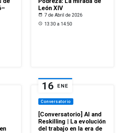
s de
Pobreza: La mirada de
6–
León XIV
7 de Abril de 2026
13:30 a 14:50
16
ENE
Conversatorio
[Conversatorio] AI and
Reskilling | La evolución
 en
del trabajo en la era de