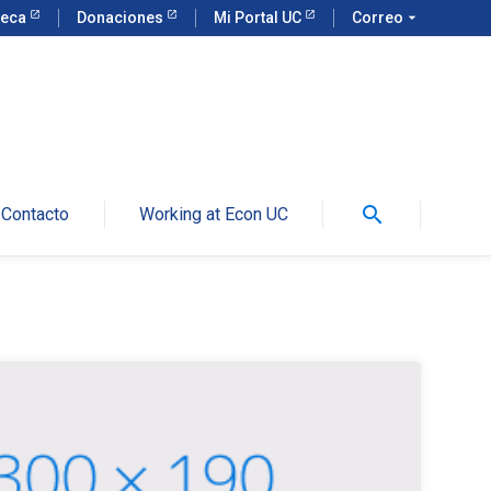
teca
Donaciones
Mi Portal UC
Correo
arrow_drop_down
search
Contacto
Working at Econ UC