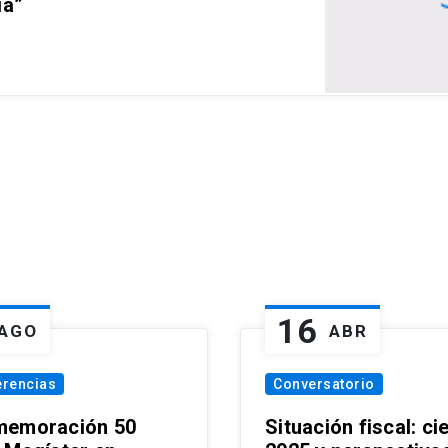
ia”
16
AGO
ABR
erencias
Conversatorio
emoración 50
Situación fiscal: ci