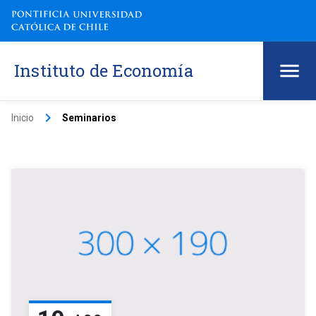
Instituto de Economía
keyboard_arrow_right
Inicio
Seminarios