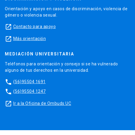
Orientación y apoyo en casos de discriminación, violencia de
género o violencia sexual.
launch
Contacto para apoyo
launch
Más orientación
MEDIACIÓN UNIVERSITARIA
Teléfonos para orientación y consejo si se ha vulnerado
alguno de tus derechos en la universidad.
phone
(56)95504 1691
phone
(56)95504 1247
launch
Ir a la Oficina de Ombuds UC