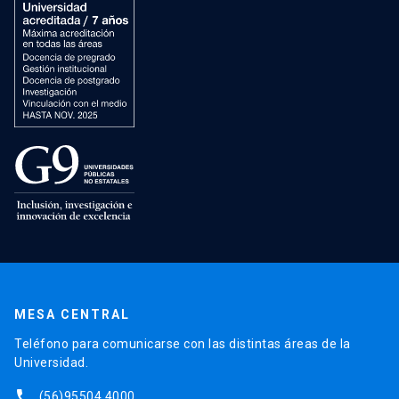
MESA CENTRAL
Teléfono para comunicarse con las distintas áreas de la
Universidad.
phone
(56)95504 4000