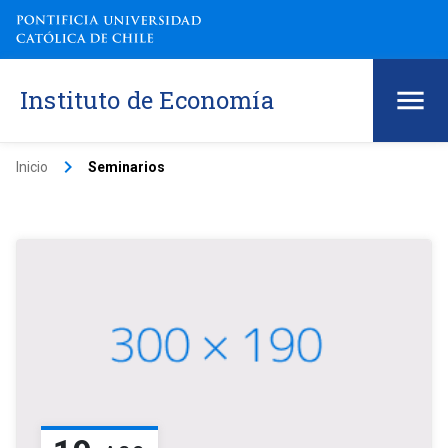
Instituto de Economía
keyboard_arrow_right
Inicio
Seminarios