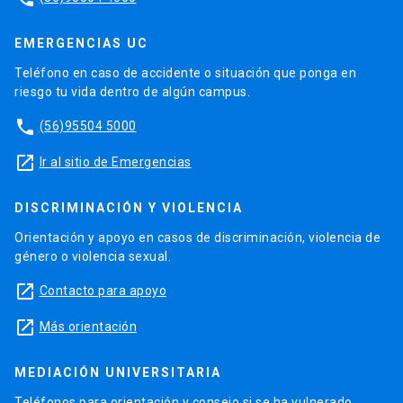
EMERGENCIAS UC
Teléfono en caso de accidente o situación que ponga en
riesgo tu vida dentro de algún campus.
phone
(56)95504 5000
launch
Ir al sitio de Emergencias
DISCRIMINACIÓN Y VIOLENCIA
Orientación y apoyo en casos de discriminación, violencia de
género o violencia sexual.
launch
Contacto para apoyo
launch
Más orientación
MEDIACIÓN UNIVERSITARIA
Teléfonos para orientación y consejo si se ha vulnerado