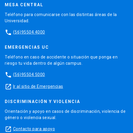
MESA CENTRAL
Teléfono para comunicarse con las distintas áreas de la
Universidad.
phone
(56)95504 4000
EMERGENCIAS UC
Teléfono en caso de accidente o situación que ponga en
riesgo tu vida dentro de algún campus.
phone
(56)95504 5000
launch
Ir al sitio de Emergencias
DISCRIMINACIÓN Y VIOLENCIA
Orientación y apoyo en casos de discriminación, violencia de
género o violencia sexual.
launch
Contacto para apoyo