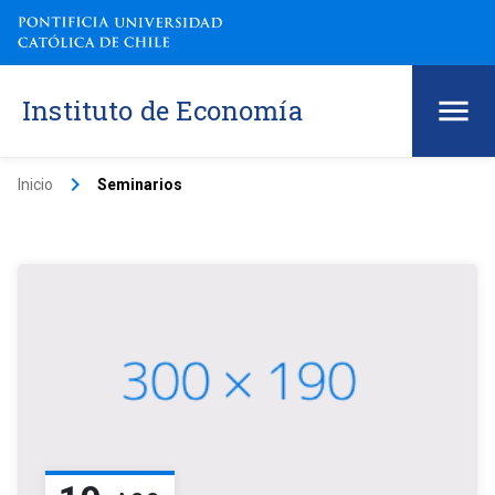
Instituto de Economía
keyboard_arrow_right
Inicio
Seminarios