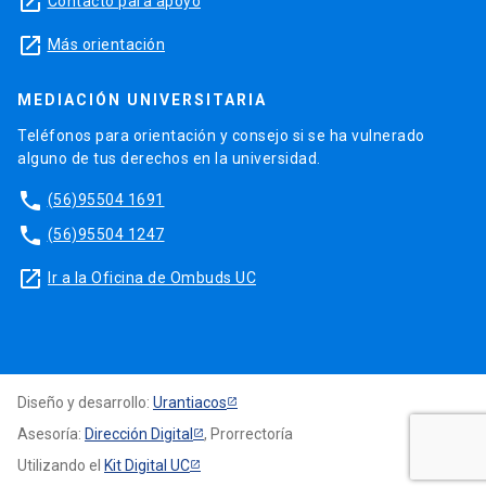
launch
Contacto para apoyo
launch
Más orientación
MEDIACIÓN UNIVERSITARIA
Teléfonos para orientación y consejo si se ha vulnerado
alguno de tus derechos en la universidad.
phone
(56)95504 1691
phone
(56)95504 1247
launch
Ir a la Oficina de Ombuds UC
Diseño y desarrollo:
Urantiacos
Asesoría:
Dirección Digital
, Prorrectoría
Utilizando el
Kit Digital UC