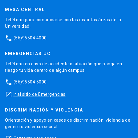
MESA CENTRAL
Teléfono para comunicarse con las distintas áreas de la
Universidad.
phone
(56)95504 4000
EMERGENCIAS UC
Teléfono en caso de accidente o situación que ponga en
riesgo tu vida dentro de algún campus.
phone
(56)95504 5000
launch
Ir al sitio de Emergencias
DISCRIMINACIÓN Y VIOLENCIA
Orientación y apoyo en casos de discriminación, violencia de
género o violencia sexual.