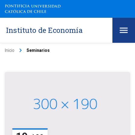
Instituto de Economía
keyboard_arrow_right
Inicio
Seminarios