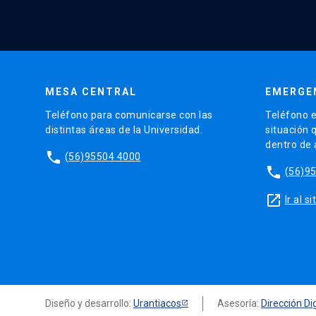
MESA CENTRAL
EMERGE
Teléfono para comunicarse con las
Teléfono e
distintas áreas de la Universidad.
situación 
dentro de
phone
(56)95504 4000
phone
(56)9
launch
Ir al 
Diseño y desarrollo:
Urantiacos
Asesoría:
Dirección Dig