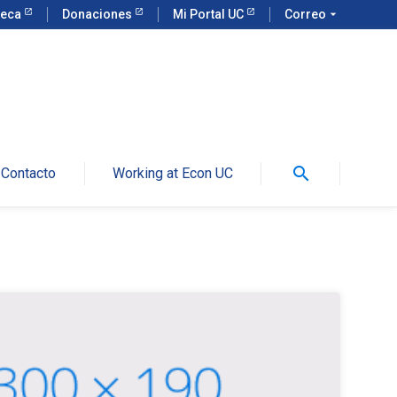
teca
Donaciones
Mi Portal UC
Correo
arrow_drop_down
search
Contacto
Working at Econ UC