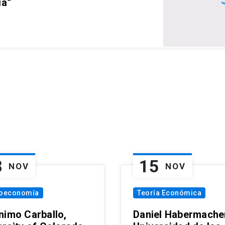
ia”
8
15
NOV
NOV
oeconomía
Teoría Económica
nimo Carballo,
Daniel Habermacher