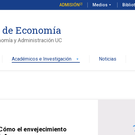
ADMISIÓN
Medios
arrow_drop_down
Biblio
o de Economía
nomía y Administración UC
Académicos e Investigación
Noticias
arrow_drop_down
 Cómo el envejecimiento