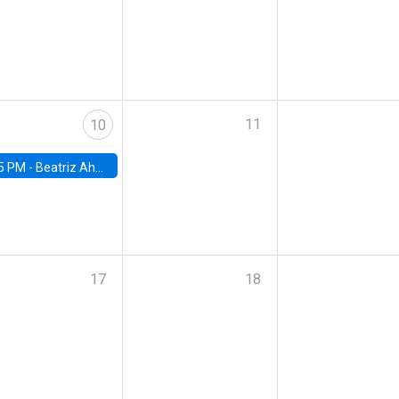
11
10
5 PM -
Beatriz Ahumada, PhD candidate, Universidad de Pittsburgh
17
18