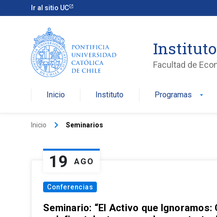
Ir al sitio UC
Institut
Facultad de Eco
Inicio
Instituto
Programas
arrow_drop_down
keyboard_arrow_right
Inicio
Seminarios
19
AGO
Conferencias
Seminario: “El Activo que Ignoramos: