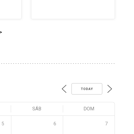
>
TODAY
SÁB
DOM
5
6
7