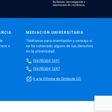
ENCIA
MEDIACIÓN UNIVERSITARIA
de
Teléfonos para orientación y consejo si
énero o
se ha vulnerado alguno de tus derechos
en la universidad.
phone
(56)95504 1691
phone
(56)95504 1247
launch
Ir a la Oficina de Ombuds UC