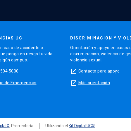
NCIAS UC
DISCRIMINACIÓN Y VIOL
n caso de accidente o
Orientación y apoyo en casos 
que ponga en riesgo tu vida
discriminación, violencia de g
 algún campus.
violencia sexual.
launch
5504 5000
Contacto para apoyo
launch
sitio de Emergencias
Más orientación
ital
, Prorrectoría
Utilizando el
Kit Digital UC