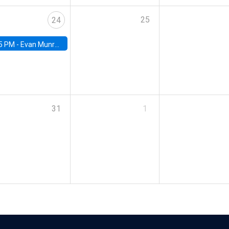
25
24
5 PM -
Evan Munro, Neyman Visiting Assistant Professor in the Department of Statistics at UC Berkeley
31
1