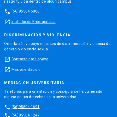
riesgo tu vida dentro de algún campus.
phone
(56)95504 5000
launch
Ir al sitio de Emergencias
DISCRIMINACIÓN Y VIOLENCIA
Orientación y apoyo en casos de discriminación, violencia de
género o violencia sexual.
launch
Contacto para apoyo
launch
Más orientación
MEDIACIÓN UNIVERSITARIA
Teléfonos para orientación y consejo si se ha vulnerado
alguno de tus derechos en la universidad.
phone
(56)95504 1691
phone
(56)95504 1247