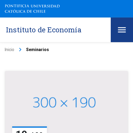
Instituto de Economía
keyboard_arrow_right
Inicio
Seminarios