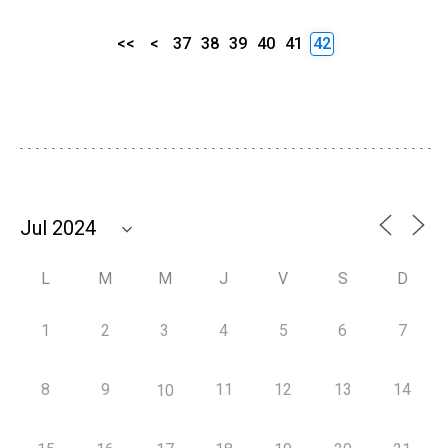
<<
<
37
38
39
40
41
42
L
M
M
J
V
S
D
1
2
3
4
5
6
7
8
9
11
12
13
14
10