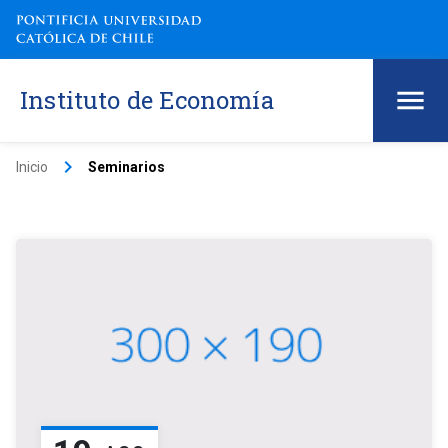
Instituto de Economía
keyboard_arrow_right
Inicio
Seminarios