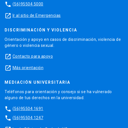
phone
(56)95504 5000
launch
Ir al sitio de Emergencias
DISCRIMINACIÓN Y VIOLENCIA
Orientación y apoyo en casos de discriminación, violencia de
género o violencia sexual.
launch
Contacto para apoyo
launch
Más orientación
MEDIACIÓN UNIVERSITARIA
Teléfonos para orientación y consejo si se ha vulnerado
alguno de tus derechos en la universidad.
phone
(56)95504 1691
phone
(56)95504 1247