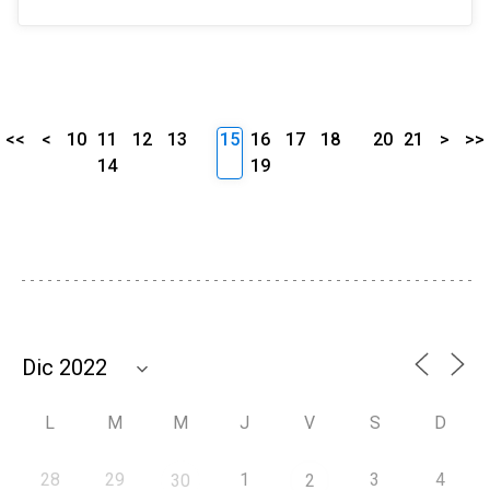
<<
<
10
11
12
13
15
16
17
18
20
21
>
>>
14
19
L
M
M
J
V
S
D
28
29
1
3
4
30
2