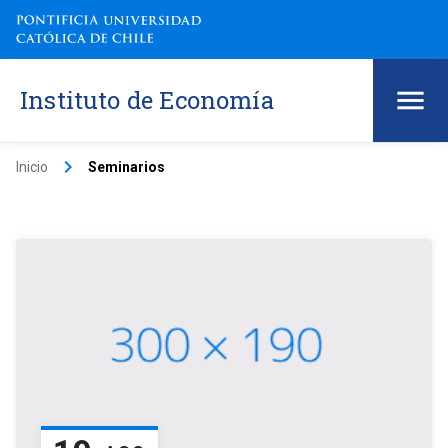
Instituto de Economía
keyboard_arrow_right
Inicio
Seminarios