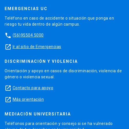
EMERGENCIAS UC
Teléfono en caso de accidente o situación que ponga en
riesgo tu vida dentro de algún campus.
phone
(56)95504 5000
launch
Ir al sitio de Emergencias
DISCRIMINACIÓN Y VIOLENCIA
Orientación y apoyo en casos de discriminación, violencia de
género o violencia sexual.
launch
Contacto para apoyo
launch
Más orientación
MEDIACIÓN UNIVERSITARIA
Teléfonos para orientación y consejo si se ha vulnerado