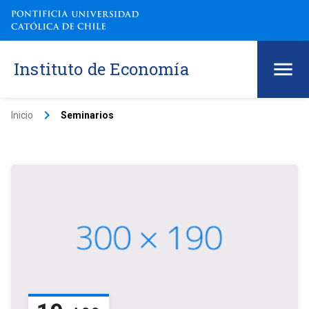
Instituto de Economía
keyboard_arrow_right
Inicio
Seminarios