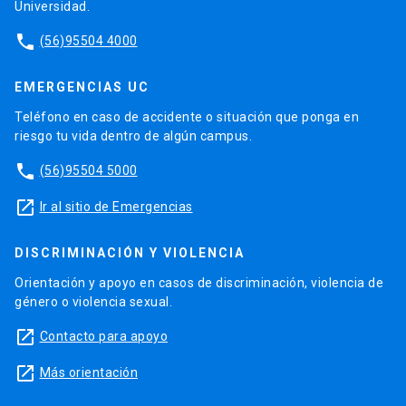
Universidad.
phone
(56)95504 4000
EMERGENCIAS UC
Teléfono en caso de accidente o situación que ponga en
riesgo tu vida dentro de algún campus.
phone
(56)95504 5000
launch
Ir al sitio de Emergencias
DISCRIMINACIÓN Y VIOLENCIA
Orientación y apoyo en casos de discriminación, violencia de
género o violencia sexual.
launch
Contacto para apoyo
launch
Más orientación