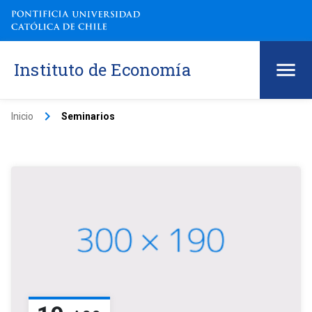
Instituto de Economía
keyboard_arrow_right
Inicio
Seminarios