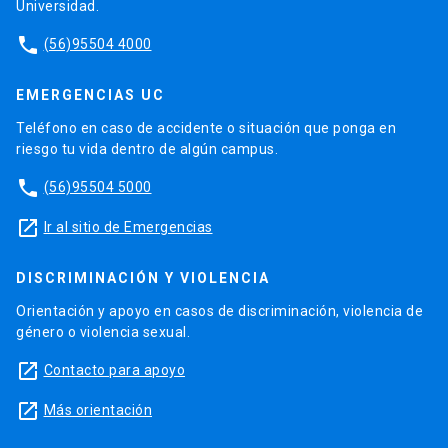
Universidad.
phone
(56)95504 4000
EMERGENCIAS UC
Teléfono en caso de accidente o situación que ponga en
riesgo tu vida dentro de algún campus.
phone
(56)95504 5000
launch
Ir al sitio de Emergencias
DISCRIMINACIÓN Y VIOLENCIA
Orientación y apoyo en casos de discriminación, violencia de
género o violencia sexual.
launch
Contacto para apoyo
launch
Más orientación