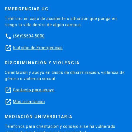
EMERGENCIAS UC
Teléfono en caso de accidente o situación que ponga en
riesgo tu vida dentro de algún campus.
phone
(56)95504 5000
launch
Ir al sitio de Emergencias
DISCRIMINACIÓN Y VIOLENCIA
Orientación y apoyo en casos de discriminación, violencia de
género o violencia sexual.
launch
Contacto para apoyo
launch
Más orientación
MEDIACIÓN UNIVERSITARIA
Teléfonos para orientación y consejo si se ha vulnerado