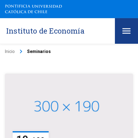
Instituto de Economía
keyboard_arrow_right
Inicio
Seminarios