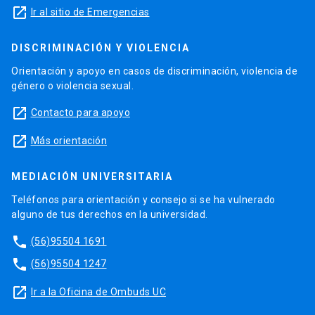
launch
Ir al sitio de Emergencias
DISCRIMINACIÓN Y VIOLENCIA
Orientación y apoyo en casos de discriminación, violencia de
género o violencia sexual.
launch
Contacto para apoyo
launch
Más orientación
MEDIACIÓN UNIVERSITARIA
Teléfonos para orientación y consejo si se ha vulnerado
alguno de tus derechos en la universidad.
phone
(56)95504 1691
phone
(56)95504 1247
launch
Ir a la Oficina de Ombuds UC