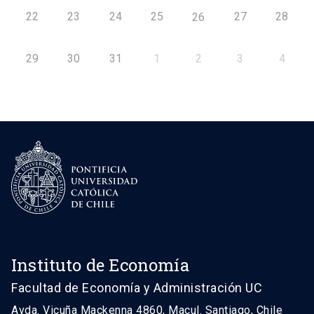
22
23
24
25
27
28
26
29
30
31
1
2
3
4
Instituto de Economía
Facultad de Economía y Administración UC
Avda. Vicuña Mackenna 4860, Macul. Santiago, Chile