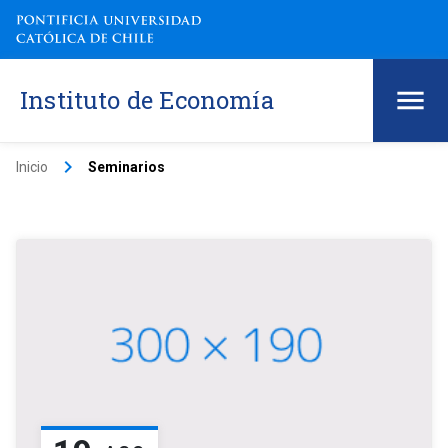
Instituto de Economía
keyboard_arrow_right
Inicio
Seminarios