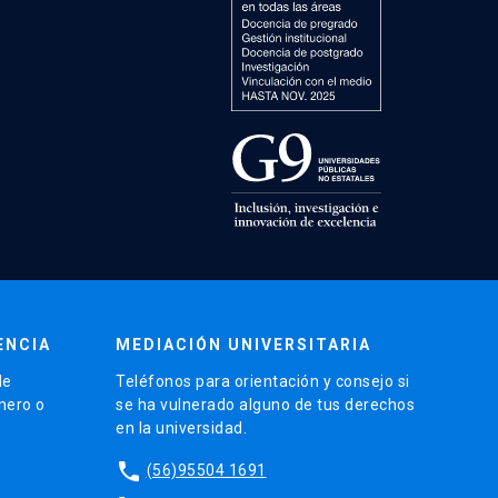
ENCIA
MEDIACIÓN UNIVERSITARIA
de
Teléfonos para orientación y consejo si
énero o
se ha vulnerado alguno de tus derechos
en la universidad.
phone
(56)95504 1691