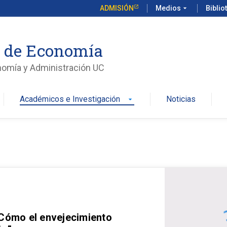
ADMISIÓN
Medios
arrow_drop_down
Biblio
o de Economía
nomía y Administración UC
Académicos e Investigación
Noticias
arrow_drop_down
 Cómo el envejecimiento