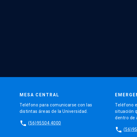
MESA CENTRAL
EMERGE
Teléfono para comunicarse con las
Teléfono e
distintas áreas de la Universidad.
situación 
dentro de
phone
(56)95504 4000
phone
(56)9