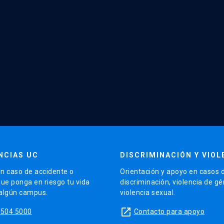
NCIAS UC
DISCRIMINACIÓN Y VIOL
n caso de accidente o
Orientación y apoyo en casos 
que ponga en riesgo tu vida
discriminación, violencia de g
 algún campus.
violencia sexual.
launch
5504 5000
Contacto para apoyo