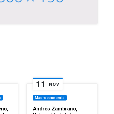
11
NOV
a
Macroeconomía
eno,
Andrés Zambrano,