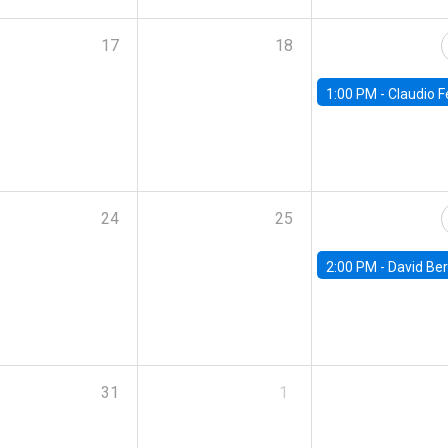
17
18
1:00 PM -
Claudio Ferraz, British Col
24
25
2:00 PM -
David Berger, D
31
1