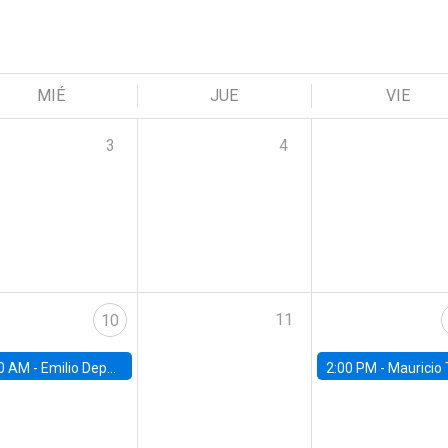
MIÉ
JUE
VIE
3
4
11
10
0 AM -
Emilio Depetris-Chauvín, Universidad Católica
2:00 PM -
Mauricio Tejada,