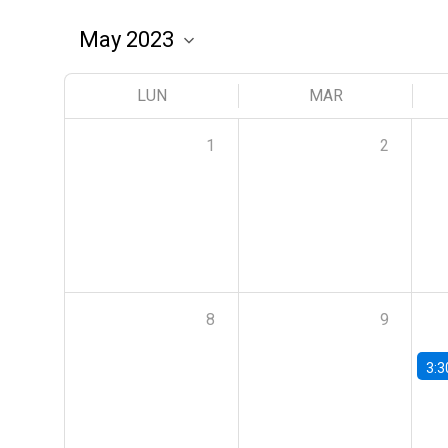
LUN
MAR
1
2
8
9
3:3