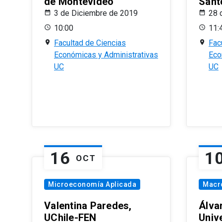
de Montevideo
Sant
3 de Diciembre de 2019
28 
10:00
11:
Facultad de Ciencias
Fac
Económicas y Administrativas
Eco
UC
UC
16
1
OCT
Microeconomía Aplicada
Macr
Valentina Paredes,
Álva
UChile-FEN
Univ