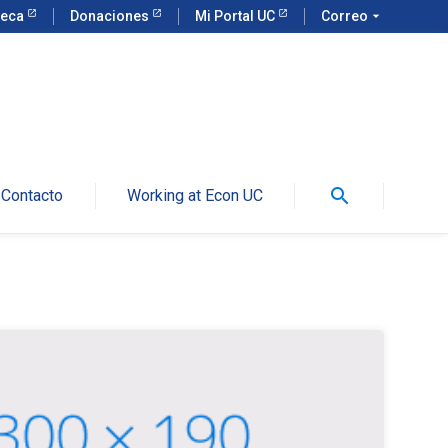
teca
Donaciones
Mi Portal UC
Correo
arrow_drop_down
search
Contacto
Working at Econ UC