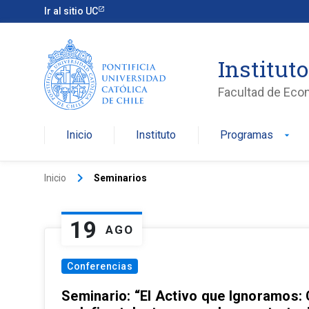
Ir al sitio UC
Institut
Facultad de Eco
Inicio
Instituto
Programas
arrow_drop_down
keyboard_arrow_right
Inicio
Seminarios
19
AGO
Conferencias
Seminario: “El Activo que Ignoramos: