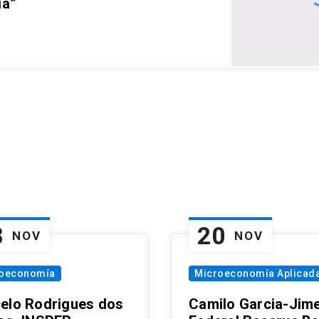
ia”
8
20
NOV
NOV
oeconomía
Microeconomía Aplicad
elo Rodrigues dos
Camilo Garcia-Jim