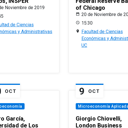
os, INSPER
Federal Reserve B
of Chicago
de Noviembre de 2019
20 de Noviembre de 2
45
15:30
ultad de Ciencias
nómicas y Administrativas
Facultad de Ciencias
Económicas y Administ
UC
0
9
OCT
OCT
oeconomía
Microeconomía Aplicad
ro García,
Giorgio Chiovelli,
ersidad de Los
London Business