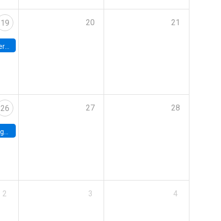
20
21
19
umbia
27
28
26
uke
2
3
4