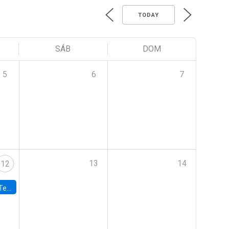
TODAY
SÁB
DOM
5
6
7
13
14
12
 UDP