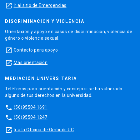
launch
Ir al sitio de Emergencias
DISCRIMINACIÓN Y VIOLENCIA
Orientación y apoyo en casos de discriminación, violencia de
género o violencia sexual.
launch
Contacto para apoyo
launch
Más orientación
MEDIACIÓN UNIVERSITARIA
Teléfonos para orientación y consejo si se ha vulnerado
alguno de tus derechos en la universidad.
phone
(56)95504 1691
phone
(56)95504 1247
launch
Ir a la Oficina de Ombuds UC