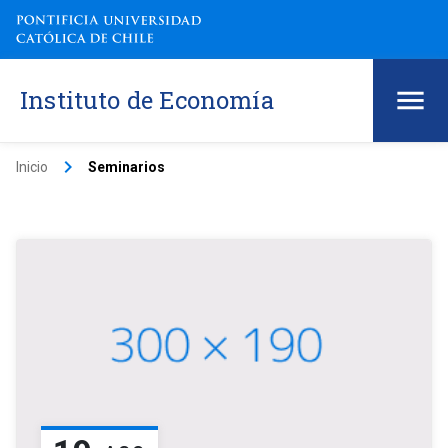
Instituto de Economía
keyboard_arrow_right
Inicio
Seminarios