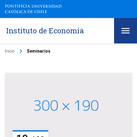
Instituto de Economía
keyboard_arrow_right
Inicio
Seminarios