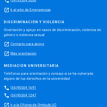
phone
(56)95504 5000
launch
Ir al sitio de Emergencias
DISCRIMINACIÓN Y VIOLENCIA
Orientación y apoyo en casos de discriminación, violencia de
género o violencia sexual.
launch
Contacto para apoyo
launch
Más orientación
MEDIACIÓN UNIVERSITARIA
Teléfonos para orientación y consejo si se ha vulnerado
alguno de tus derechos en la universidad.
phone
(56)95504 1691
phone
(56)95504 1247
launch
Ir a la Oficina de Ombuds UC